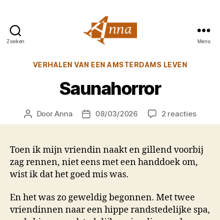
Zoeken
Menu
Anna
van
Categorieën
VERHALEN VAN EEN AMSTERDAMS LEVEN
Praag
Saunahorror
op
Door
Anna
08/03/2026
2 reacties
Berichtauteur
Berichtdatum
Saunah
Toen ik mijn vriendin naakt en gillend voorbij
zag rennen, niet eens met een handdoek om,
wist ik dat het goed mis was.
En het was zo geweldig begonnen. Met twee
vriendinnen naar een hippe randstedelijke spa,