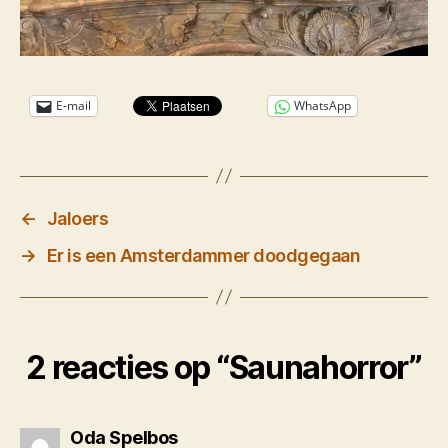
E-mail
WhatsApp
←
Jaloers
→
Er is een Amsterdammer doodgegaan
2 reacties op “Saunahorror”
zegt:
Oda Spelbos