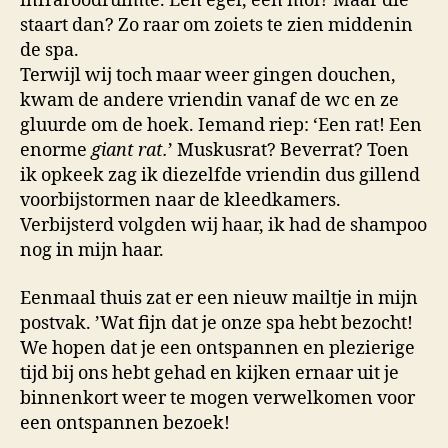
infraroodruimte. Een egel, een mol? Maar die
staart dan? Zo raar om zoiets te zien middenin
de spa.
Terwijl wij toch maar weer gingen douchen,
kwam de andere vriendin vanaf de wc en ze
gluurde om de hoek. Iemand riep: ‘Een rat! Een
enorme
giant rat.
’ Muskusrat? Beverrat? Toen
ik opkeek zag ik diezelfde vriendin dus gillend
voorbijstormen naar de kleedkamers.
Verbijsterd volgden wij haar, ik had de shampoo
nog in mijn haar.
Eenmaal thuis zat er een nieuw mailtje in mijn
postvak. ’Wat fijn dat je onze spa hebt bezocht!
We hopen dat je een ontspannen en plezierige
tijd bij ons hebt gehad en kijken ernaar uit je
binnenkort weer te mogen verwelkomen voor
een ontspannen bezoek!