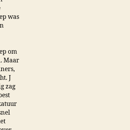
e
oep was
jn
oep om
d. Maar
iners,
t. J
ig zag
oest
katuur
snel
et