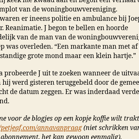
Hij keek me kwaad aan en begon een verhaal 
omplot van de woningbouwvereniging.
 waren er ineens politie en ambulance bij Joe
r. Reanimatie. J begon te bellen en hoorde
delijk van de man van de woningbouwvereni
ep was overleden. “Een markante man met af 
standige grote mond maar een klein hartje.”
 probeerde J uit te zoeken wanneer de uitva
 hij werd gisteren teruggebeld door de gemee
cht de datum zeggen. Er was inderdaad verd
nd.
me voor de blogjes op een kopje koffie wilt trak
//petjeaf.com/annavanpraag
(niet schrikken va
abonnement, het kan gewoon eenmalig).