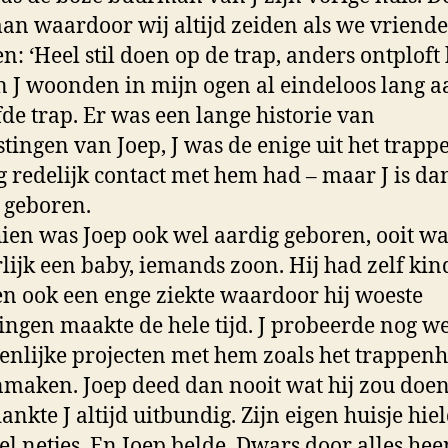
n waardoor wij altijd zeiden als we vriend
en: ‘Heel stil doen op de trap, anders ontploft h
n J woonden in mijn ogen al eindeloos lang a
fde trap. Er was een lange historie van
stingen van Joep, J was de enige uit het trapp
g redelijk contact met hem had – maar J is da
 geboren.
ien was Joep ook wel aardig geboren, ooit wa
lijk een baby, iemands zoon. Hij had zelf ki
en ook een enge ziekte waardoor hij woeste
ngen maakte de hele tijd. J probeerde nog we
nlijke projecten met hem zoals het trappenh
maken. Joep deed dan nooit wat hij zou doe
ankte J altijd uitbundig. Zijn eigen huisje hiel
el netjes. En Joep belde. Dwars door alles hee