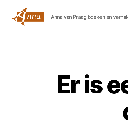
Anna van Praag boeken en verhal
Anna
van
Praag
Er is