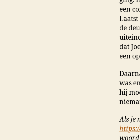
ging. 
een c
Laatst
de deu
uitein
dat Jo
een op
Daarna
was en
hij mo
niema
Als je 
https:
woord 