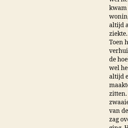
kwam e
woning
altijd
ziekte.
Toen h
verhui
de hoe
wel he
altijd
maakte
zitten
zwaaie
van de
zag ov