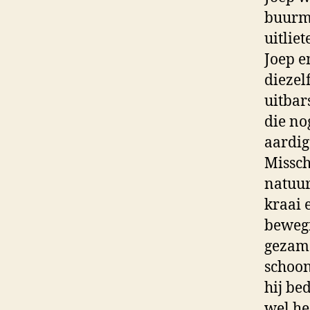
buurma
uitliet
Joep e
diezel
uitbar
die no
aardig
Missch
natuur
kraai 
bewegi
gezame
schoon
hij bed
wel he