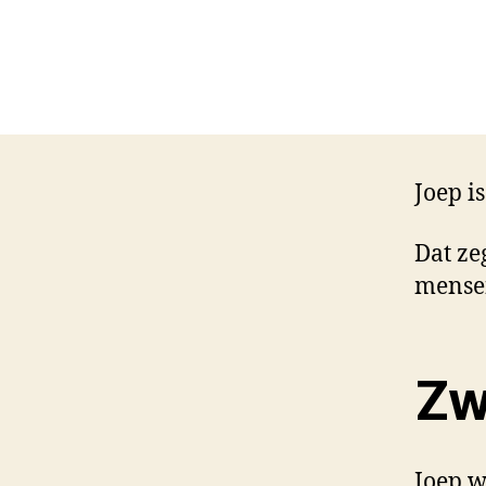
Joep i
Dat zeg
mense
Zw
Joep w