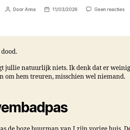
op
Door
Anna
11/03/2026
Geen reacties
Berichtauteur
Berichtdatum
Er
is
ee
Am
do
s dood.
t jullie natuurlijk niets. Ik denk dat er weini
n om hem treuren, misschien wel niemand.
embadpas
as de boze buurman van J zijn vorige huis. D