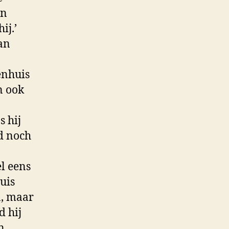
en
ij.’
an
enhuis
n ook
s hij
nd noch
l eens
uis
n, maar
d hij
n