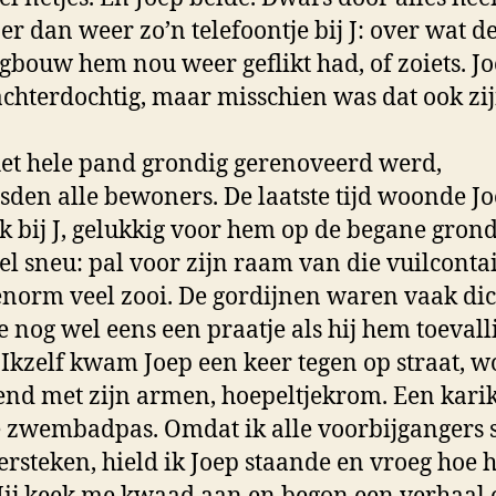
r dan weer zo’n telefoontje bij J: over wat d
bouw hem nou weer geflikt had, of zoiets. J
 achterdochtig, maar misschien was dat ook zi
et hele pand grondig gerenoveerd werd,
sden alle bewoners. De laatste tijd woonde J
k bij J, gelukkig voor hem op de begane gron
el sneu: pal voor zijn raam van die vuilconta
 enorm veel zooi. De gordijnen waren vaak dich
 nog wel eens een praatje als hij hem toevall
. Ikzelf kwam Joep een keer tegen op straat, w
nd met zijn armen, hoepeltjekrom. Een kari
 zwembadpas. Omdat ik alle voorbijgangers 
ersteken, hield ik Joep staande en vroeg hoe h