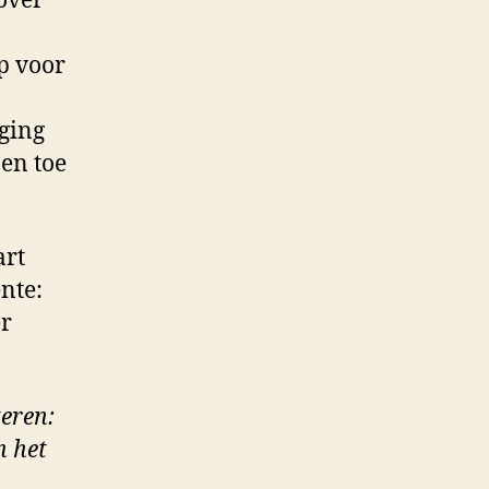
over
p voor
ging
en toe
art
nte:
er
teren:
n het