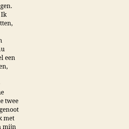
ngen.
 Ik
tten,
n
nu
el een
en,
e
he
e twee
tgenoot
k met
n mijn