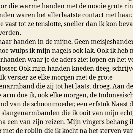
oor die warme handen met de mooie grote ri
nden waren het allerlaatste contact met haar.
e vast tot ze tenslotte, sneller dan ik kon beva
werden.
 haar handen in de mijne. Geen meisjeshande
hoe wulps ik mijn nagels ook lak. Ook ik heb 
handen waar je de aders ziet lopen en het v
 losser. Ook mijn handen kneden deeg, schrijv
 Ik versier ze elke morgen met de grote
narmband die zij tot het laatst droeg. Aan d
 arm doe ik, ook elke morgen, de Indonesisc
d van de schoonmoeder, een erfstuk Naast d
 slangenarmbanden die ik ooit van mijn ech
na een van zijn reizen. Mijn vingers behang i
g met de robijn die ik kocht na het sterven va