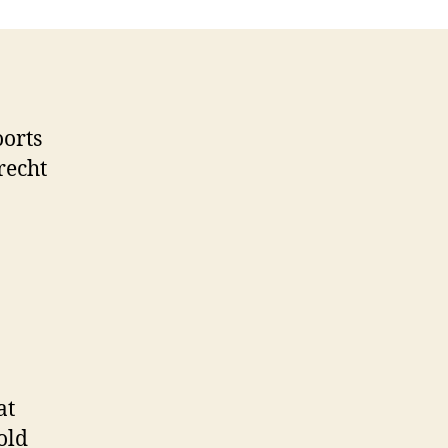
oorts
recht
at
old