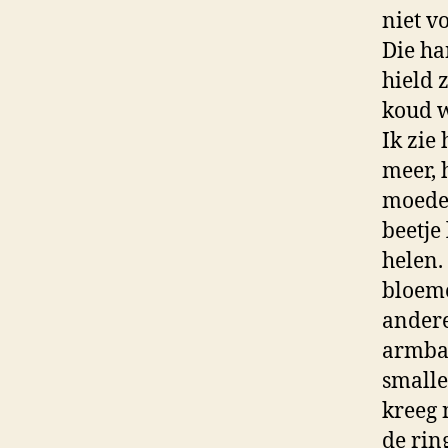
niet v
Die ha
hield z
koud 
Ik zie
meer, 
moeder
beetje
helen.
bloeme
andere
armban
smalle
kreeg 
de rin