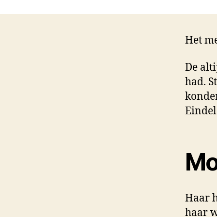
Het me
De alt
had. S
konden
Eindel
Mo
Haar h
haar w