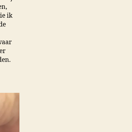
en,
ie ik
 de
waar
ver
den.