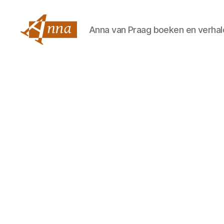
Anna van Praag boeken en verhal
Anna
van
Praag