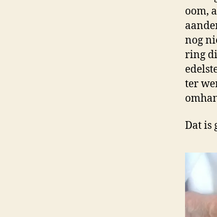
oom, a
aanden
nog ni
ring d
edelst
ter wer
omhang
Dat is 