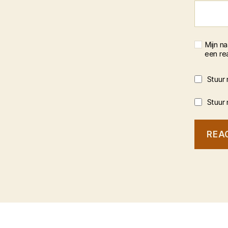
Mijn n
een rea
Stuur 
Stuur 