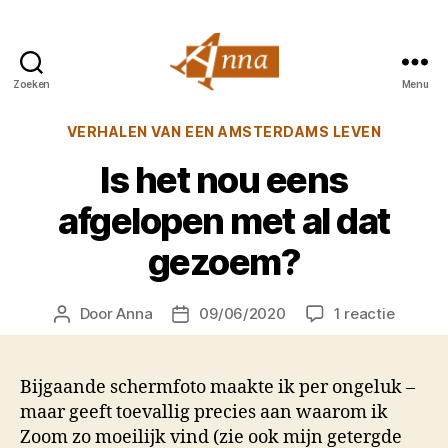
Zoeken
Menu
Anna
van
Categorieën
VERHALEN VAN EEN AMSTERDAMS LEVEN
Praag
Is het nou eens
afgelopen met al dat
gezoem?
op
Door
Anna
09/06/2020
1 reactie
Berichtauteur
Berichtdatum
Is
het
nou
Bijgaande schermfoto maakte ik per ongeluk –
eens
maar geeft toevallig precies aan waarom ik
afgelo
Zoom zo moeilijk vind (zie ook mijn getergde
met