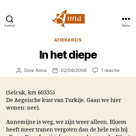
Zoeken
Menu
Anna
van
Categorieën
AFRIKAREIS
Praag
In het diepe
op
Door
Anna
02/08/2008
1 reactie
Berichtauteur
Berichtdatum
In
het
diepe
(Selcuk, km 60335)
De Aegeische kust van Turkije. Gaan we hier
wonen: nee).
Annemijne is weg, we zijn weer alleen. Bloem
heeft meer tranen vergoten dan de hele reis bij