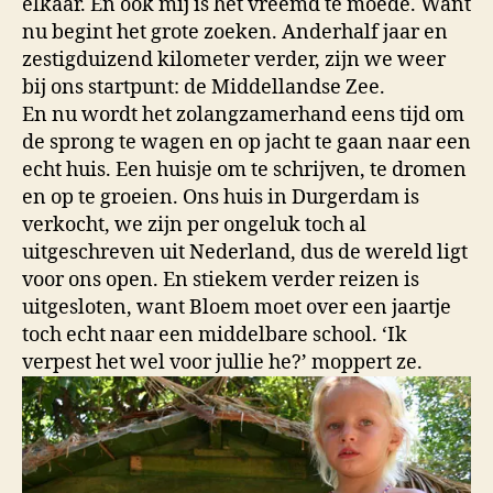
elkaar. En ook mij is het vreemd te moede. Want
nu begint het grote zoeken. Anderhalf jaar en
zestigduizend kilometer verder, zijn we weer
bij ons startpunt: de Middellandse Zee.
En nu wordt het zolangzamerhand eens tijd om
de sprong te wagen en op jacht te gaan naar een
echt huis. Een huisje om te schrijven, te dromen
en op te groeien. Ons huis in Durgerdam is
verkocht, we zijn per ongeluk toch al
uitgeschreven uit Nederland, dus de wereld ligt
voor ons open. En stiekem verder reizen is
uitgesloten, want Bloem moet over een jaartje
toch echt naar een middelbare school. ‘Ik
verpest het wel voor jullie he?’ moppert ze.