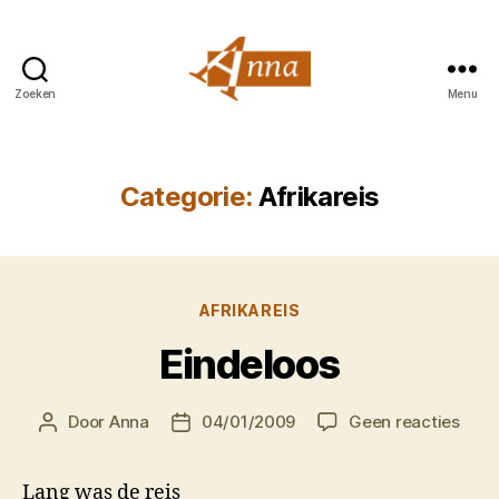
Zoeken
Menu
Anna
van
Praag
Categorie:
Afrikareis
Categorieën
AFRIKAREIS
Eindeloos
op
Door
Anna
04/01/2009
Geen reacties
Berichtauteur
Berichtdatum
Eind
Lang was de reis