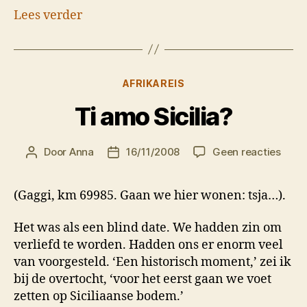
Lees verder
Categorieën
AFRIKAREIS
Ti amo Sicilia?
op
Door
Anna
16/11/2008
Geen reacties
Berichtauteur
Berichtdatum
Ti
amo
(Gaggi, km 69985. Gaan we hier wonen: tsja…).
Sicili
Het was als een blind date. We hadden zin om
verliefd te worden. Hadden ons er enorm veel
van voorgesteld. ‘Een historisch moment,’ zei ik
bij de overtocht, ‘voor het eerst gaan we voet
zetten op Siciliaanse bodem.’