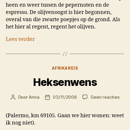
heen en weer tussen de pepernoten en de
espresso. De olijvenoogst is hier begonnen,
overal van die zwarte poepjes op de grond. Als
het hier al regent, regent het olijven.
Lees verder
Categorieën
AFRIKAREIS
Heksenwens
op
Door
Anna
03/11/2008
Geen reacties
Berichtauteur
Berichtdatum
Heks
(Palermo, km 69105. Gaan we hier wonen: weet
ik nog niet).