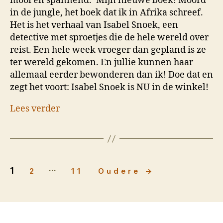
mooi en spannend.’ Mijn nieuwe boek! Moord
in de jungle, het boek dat ik in Afrika schreef.
Het is het verhaal van Isabel Snoek, een
detective met sproetjes die de hele wereld over
reist. Een hele week vroeger dan gepland is ze
ter wereld gekomen. En jullie kunnen haar
allemaal eerder bewonderen dan ik! Doe dat en
zegt het voort: Isabel Snoek is NU in de winkel!
Lees verder
…
Berichten
1
2
11
Oudere
→
paginering