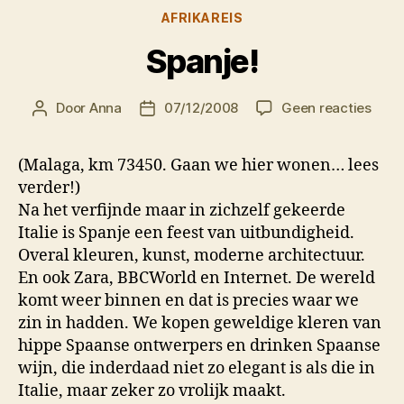
Categorieën
AFRIKAREIS
Spanje!
op
Door
Anna
07/12/2008
Geen reacties
Berichtauteur
Berichtdatum
Span
(Malaga, km 73450. Gaan we hier wonen… lees
verder!)
Na het verfijnde maar in zichzelf gekeerde
Italie is Spanje een feest van uitbundigheid.
Overal kleuren, kunst, moderne architectuur.
En ook Zara, BBCWorld en Internet. De wereld
komt weer binnen en dat is precies waar we
zin in hadden. We kopen geweldige kleren van
hippe Spaanse ontwerpers en drinken Spaanse
wijn, die inderdaad niet zo elegant is als die in
Italie, maar zeker zo vrolijk maakt.