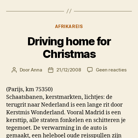
Categorieën
AFRIKAREIS
Driving home for
Christmas
op
Door
Anna
21/12/2008
Geen reacties
Berichtauteur
Berichtdatum
Drivi
hom
(Parijs, km 75350)
for
Schaatsbanen, kerstmarkten, lichtjes: de
Chri
terugrit naar Nederland is een lange rit door
Kerstmis Wonderland. Vooral Madrid is een
kersttip, alle straten fonkelen en schitteren je
tegemoet. De verwarming in de auto is
gemaakt, een heleboel oude reisspullen zijn