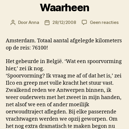
Waarheen
op
Door
Anna
28/12/2008
Geen reacties
Berichtauteur
Berichtdatum
Vert
Onbe
Amsterdam. Totaal aantal afgelegde kilometers
Waar
op de reis: 76100!
Het gebeurde in België. ‘Wat een spoorvorming
hier,’ zei ik nog.
‘Spoorvorming? Ik vraag me af of dat het is,’ zei
Ilco en greep met volle kracht het stuur vast.
Zwalkend reden we Antwerpen binnen, ik
weer ouderwets met het zweet in mijn handen,
net alsof we een of ander moeilijk
oerwoudtraject aflegden. Bij elke passerende
vrachtwagen werden we opzij geworpen. Om
het nog extra dramatisch te maken begon nu