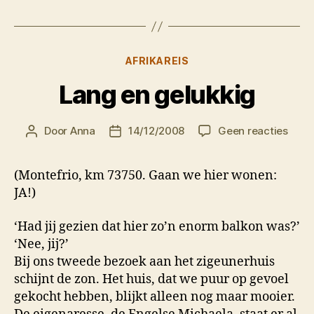
Categorieën
AFRIKAREIS
Lang en gelukkig
op
Door
Anna
14/12/2008
Geen reacties
Berichtauteur
Berichtdatum
Lang
en
(Montefrio, km 73750. Gaan we hier wonen:
geluk
JA!)
‘Had jij gezien dat hier zo’n enorm balkon was?’
‘Nee, jij?’
Bij ons tweede bezoek aan het zigeunerhuis
schijnt de zon. Het huis, dat we puur op gevoel
gekocht hebben, blijkt alleen nog maar mooier.