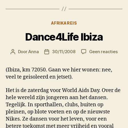
Categorieën
AFRIKAREIS
Dance4Life Ibiza
op
Door
Anna
30/11/2008
Geen reacties
Berichtauteur
Berichtdatum
Danc
Ibiza
(Ibiza, km 72050. Gaan we hier wonen: nee,
veel te geisoleerd en jetset).
Het is de zaterdag voor World Aids Day. Over de
hele wereld zijn jongeren aan het dansen.
Tegelijk. In sporthallen, clubs, buiten op
pleinen, op blote voeten en op de nieuwste
Nikes. Ze dansen voor het leven, voor een
betere toekomst met meer vrijheid en vooral