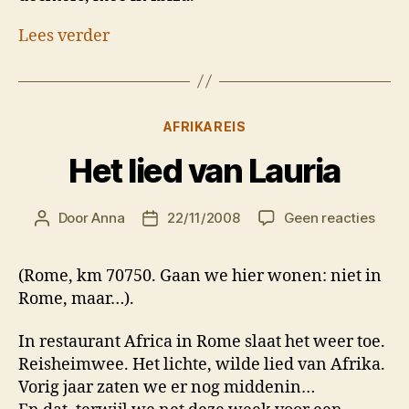
Lees verder
Categorieën
AFRIKAREIS
Het lied van Lauria
op
Door
Anna
22/11/2008
Geen reacties
Berichtauteur
Berichtdatum
Het
lied
(Rome, km 70750. Gaan we hier wonen: niet in
van
Rome, maar…).
Lauri
In restaurant Africa in Rome slaat het weer toe.
Reisheimwee. Het lichte, wilde lied van Afrika.
Vorig jaar zaten we er nog middenin…