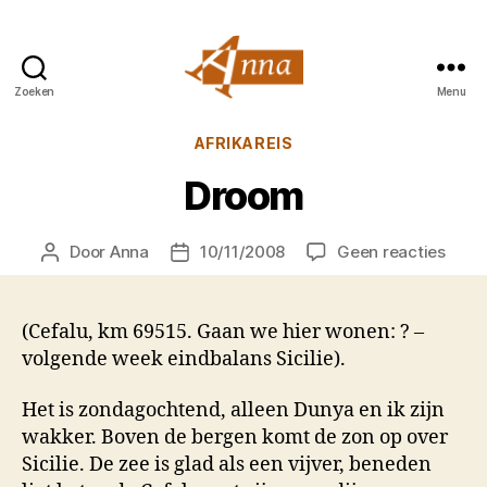
Zoeken
Menu
Anna
van
Categorieën
AFRIKAREIS
Praag
Droom
op
Door
Anna
10/11/2008
Geen reacties
Berichtauteur
Berichtdatum
Droo
(Cefalu, km 69515. Gaan we hier wonen: ? –
volgende week eindbalans Sicilie).
Het is zondagochtend, alleen Dunya en ik zijn
wakker. Boven de bergen komt de zon op over
Sicilie. De zee is glad als een vijver, beneden