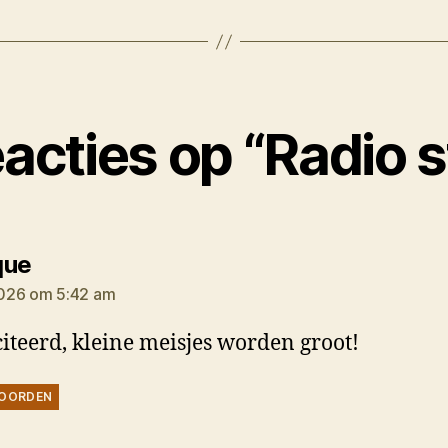
eacties op “Radio s
zegt:
que
026 om 5:42 am
citeerd, kleine meisjes worden groot!
OORDEN