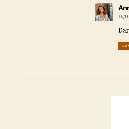
An
16/0
Dan
BEA