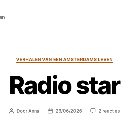
en
Categorieën
VERHALEN VAN EEN AMSTERDAMS LEVEN
Radio star
op
Door
Anna
26/06/2026
2 reacties
Berichtauteur
Berichtdatum
Radi
star