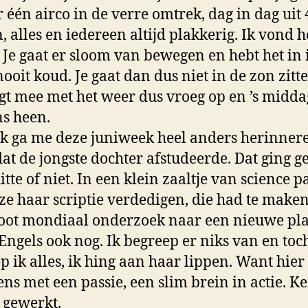
 één airco in de verre omtrek, dag in dag uit 
, alles en iedereen altijd plakkerig. Ik vond h
. Je gaat er sloom van bewegen en hebt het in 
ooit koud. Je gaat dan dus niet in de zon zitte
t mee met het weer dus vroeg op en ’s midda
s heen.
k ga me deze juniweek heel anders herinnere
at de jongste dochter afstudeerde. Dat ging 
itte of niet. In een klein zaaltje van science p
ze haar scriptie verdedigen, die had te make
oot mondiaal onderzoek naar een nieuwe pla
 Engels ook nog. Ik begreep er niks van en toc
p ik alles, ik hing aan haar lippen. Want hier
ns met een passie, een slim brein in actie. K
 gewerkt.