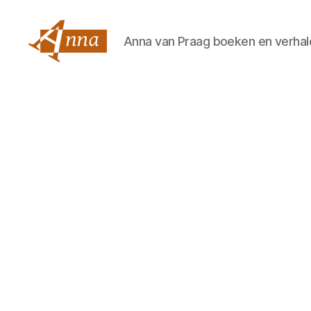
Anna van Praag boeken en verhal
Anna
van
Praag