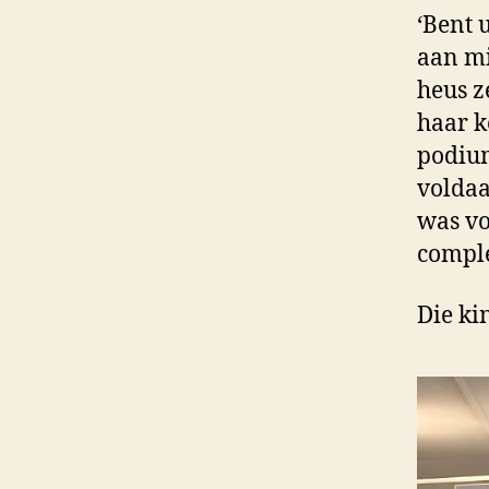
‘Bent 
aan mij
heus z
haar k
podium
voldaa
was vo
comple
Die ki