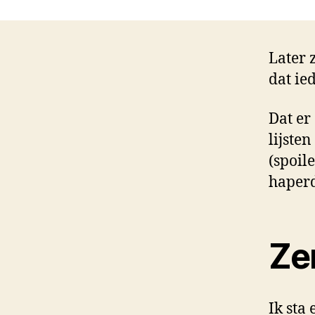
Later 
dat ie
Dat er
lijste
(spoil
haperd
Ze
Ik sta