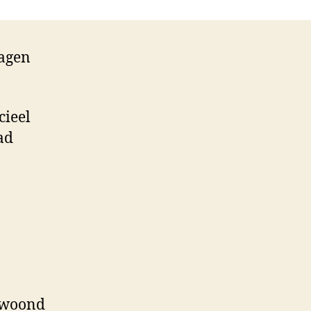
dagen
cieel
ad
gewoond