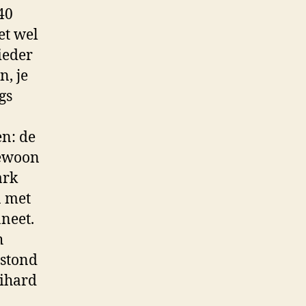
40
et wel
ieder
n, je
gs
n: de
gewoon
ark
n met
neet.
h
 stond
eihard