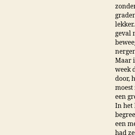
zonder
graden
lekker
geval n
beweeg
nergen
Maar i
week d
door, h
moest 
een gr
In het
begree
een me
had ze