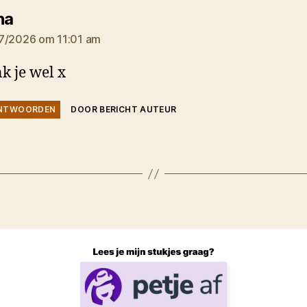
zegt:
na
7/2026 om 11:01 am
k je wel x
NTWOORDEN
DOOR BERICHT AUTEUR