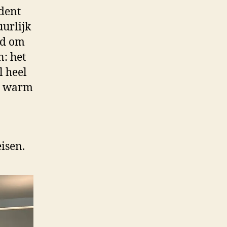
dent
uurlijk
nd om
n: het
l heel
al warm
isen.