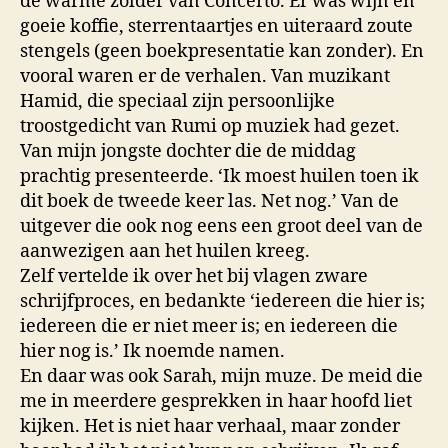
de warme zolder van Concerto. Er was wijn en
goeie koffie, sterrentaartjes en uiteraard zoute
stengels (geen boekpresentatie kan zonder). En
vooral waren er de verhalen. Van muzikant
Hamid, die speciaal zijn persoonlijke
troostgedicht van Rumi op muziek had gezet.
Van mijn jongste dochter die de middag
prachtig presenteerde. ‘Ik moest huilen toen ik
dit boek de tweede keer las. Net nog.’ Van de
uitgever die ook nog eens een groot deel van de
aanwezigen aan het huilen kreeg.
Zelf vertelde ik over het bij vlagen zware
schrijfproces, en bedankte ‘iedereen die hier is;
iedereen die er niet meer is; en iedereen die
hier nog is.’ Ik noemde namen.
En daar was ook Sarah, mijn muze. De meid die
me in meerdere gesprekken in haar hoofd liet
kijken. Het is niet haar verhaal, maar zonder