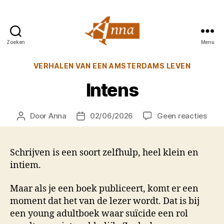
Zoeken
Menu
Anna
van
Categorieën
VERHALEN VAN EEN AMSTERDAMS LEVEN
Praag
Intens
op
Door
Anna
02/06/2026
Geen reacties
Berichtauteur
Berichtdatum
Inte
Schrijven is een soort zelfhulp, heel klein en
intiem.
Maar als je een boek publiceert, komt er een
moment dat het van de lezer wordt. Dat is bij
een young adultboek waar suïcide een rol