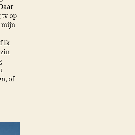
 Daar
 tv op
 mijn
f ik
 zin
g
u
n, of