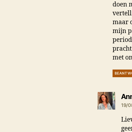
doen m
vertel
maar o
mijn p
period
pracht
met on
BEANTW
An
19/0
Lie
gee