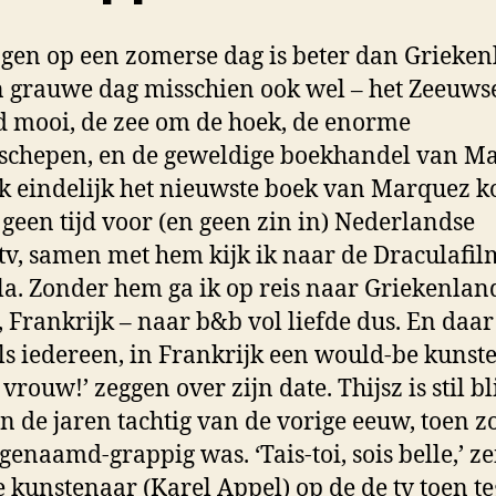
ngen op een zomerse dag is beter dan Grieken
 grauwe dag misschien ook wel – het Zeeuwse
ijd mooi, de zee om de hoek, de enorme
schepen, en de geweldige boekhandel van Ma
k eindelijk het nieuwste boek van Marquez k
t geen tijd voor (en geen zin in) Nederlandse
v, samen met hem kijk ik naar de Draculafil
a. Zonder hem ga ik op reis naar Griekenlan
, Frankrijk – naar b&b vol liefde dus. En daa
als iedereen, in Frankrijk een would-be kunst
 vrouw!’ zeggen over zijn date. Thijsz is stil b
in de jaren tachtig van de vorige eeuw, toen zo
genaamd-grappig was. ‘Tais-toi, sois belle,’ ze
 kunstenaar (Karel Appel) op de de tv toen t