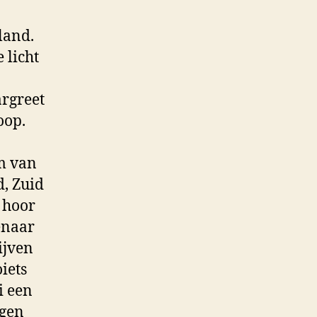
land.
 licht
rgreet
oop.
m van
d, Zuid
r hoor
enaar
lijven
iets
i een
egen