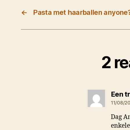
←
Pasta met haarballen anyone
2 r
Een t
11/08/2
Dag An
enkele 