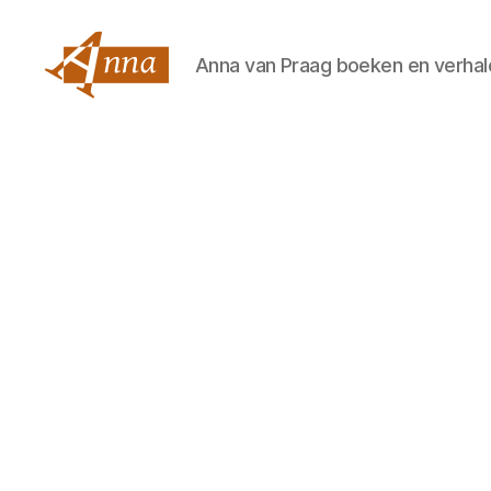
Anna van Praag boeken en verhal
Anna
van
Praag