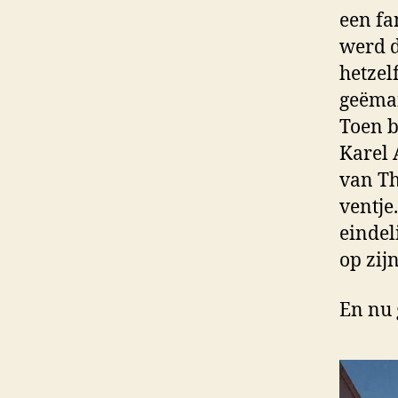
een fa
werd d
hetzel
geëma
Toen b
Karel 
van Th
ventje
eindel
op zij
En nu 