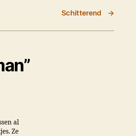
Schitterend
→
man”
ssen al
jes. Ze