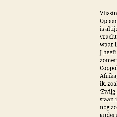
Vlissi
Op een
is alt
vracht
waar i
J heef
zomert
Coppol
Afrika
ik, zo
‘Zwijg,
staan 
nog zo
andere