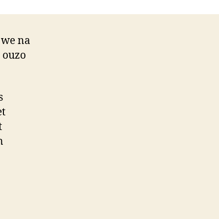
r we na
s ouzo
s
et
t
n