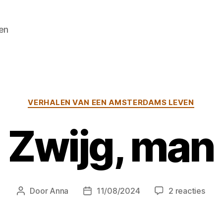
en
Categorieën
VERHALEN VAN EEN AMSTERDAMS LEVEN
Zwijg, man
op
Door
Anna
11/08/2024
2 reacties
Berichtauteur
Berichtdatum
Zwij
man