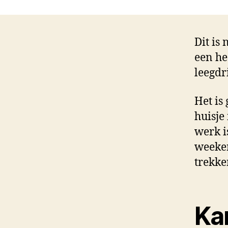
Dit is
een he
leegdr
Het is
huisje
werk i
weeken
trekke
Ka