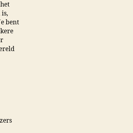
 het
is,
Je bent
jkere
er
ereld
ezers