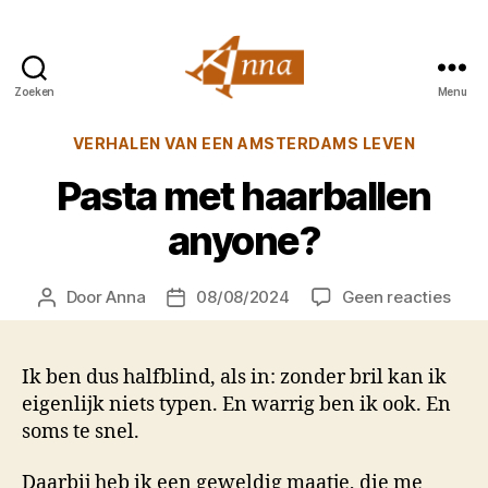
Zoeken
Menu
Anna
van
Categorieën
VERHALEN VAN EEN AMSTERDAMS LEVEN
Praag
Pasta met haarballen
anyone?
op
Door
Anna
08/08/2024
Geen reacties
Berichtauteur
Berichtdatum
Past
met
haar
Ik ben dus halfblind, als in: zonder bril kan ik
anyo
eigenlijk niets typen. En warrig ben ik ook. En
soms te snel.
Daarbij heb ik een geweldig maatje, die me