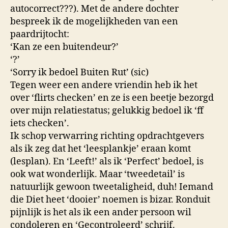
autocorrect???). Met de andere dochter
bespreek ik de mogelijkheden van een
paardrijtocht:
‘Kan ze een buitendeur?’
‘?’
‘Sorry ik bedoel Buiten Rut’ (sic)
Tegen weer een andere vriendin heb ik het
over ‘flirts checken’ en ze is een beetje bezorgd
over mijn relatiestatus; gelukkig bedoel ik ‘ff
iets checken’.
Ik schop verwarring richting opdrachtgevers
als ik zeg dat het ‘leesplankje’ eraan komt
(lesplan). En ‘Leeft!’ als ik ‘Perfect’ bedoel, is
ook wat wonderlijk. Maar ‘tweedetail’ is
natuurlijk gewoon tweetaligheid, duh! Iemand
die Diet heet ‘dooier’ noemen is bizar. Ronduit
pijnlijk is het als ik een ander persoon wil
condoleren en ‘Gecontroleerd’ schrijf.