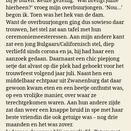
bij je buren. Reuze gezellig. ‘Wat brengt jullie
hierheen?’ vroeg mijn overbuurjongen. ‘Nou…’
begon ik. Toen was het hek van de dam.
Want de overbuurjongen ging dus sowieso daar
trouwen, het stel zat aan tafel met hun
ceremoniemeesteressen. Aan mijn andere kant
zat een jong Bulgaars/Californisch stel, diep
verliefd sinds corona en ja, hij had haar een
aanzoek gedaan. Daarnaast een chic piepjong
setje dat alvast op die plek had geboekt voor het
trouwfeest volgend jaar juli. Naast hen een
middelbaar echtpaar uit Zwanenburg dat daar
gewoon kwam eten en een beetje onthutst was,
op een vrolijke manier, over waar ze
terechtgekomen waren. Aan hun andere zijde
zat dan weer een knappe bruid in spe met haar
beste vriendin die ook getuige was – nog drie
maanden en het was zover.