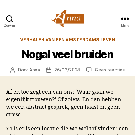
Zoeken
Menu
Anna
van
Categorieën
VERHALEN VAN EEN AMSTERDAMS LEVEN
Praag
Nogal veel bruiden
op
Door
Anna
26/03/2024
Geen reacties
Berichtauteur
Berichtdatum
Noga
veel
brui
Af en toe zegt een van ons: ‘Waar gaan we
eigenlijk trouwen?’ Of zoiets. En dan hebben
we een abstract gesprek, geen haast en geen
stress.
Zo is er is een locatie die we wel tof vinden: een