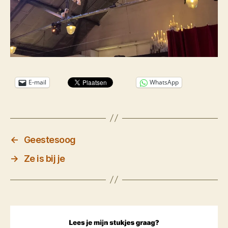
E-mail
WhatsApp
←
Geestesoog
→
Ze is bij je