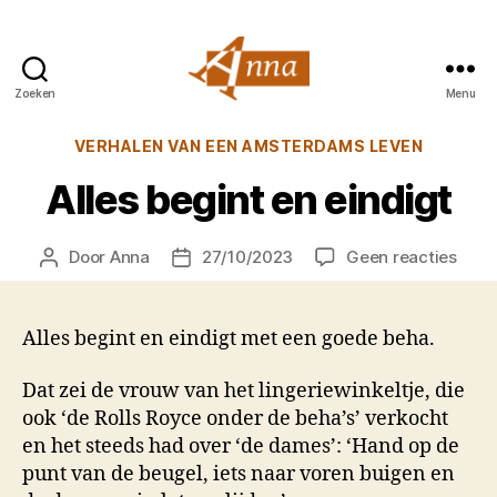
Zoeken
Menu
Anna
van
Categorieën
VERHALEN VAN EEN AMSTERDAMS LEVEN
Praag
Alles begint en eindigt
op
Door
Anna
27/10/2023
Geen reacties
Berichtauteur
Berichtdatum
Alles
begi
en
Alles begint en eindigt met een goede beha.
eindi
Dat zei de vrouw van het lingeriewinkeltje, die
ook ‘de Rolls Royce onder de beha’s’ verkocht
en het steeds had over ‘de dames’: ‘Hand op de
punt van de beugel, iets naar voren buigen en