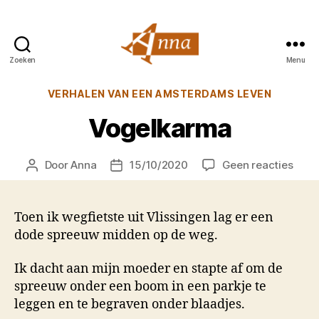
Zoeken
Menu
Anna
van
Categorieën
VERHALEN VAN EEN AMSTERDAMS LEVEN
Praag
Vogelkarma
op
Door
Anna
15/10/2020
Geen reacties
Berichtauteur
Berichtdatum
Voge
Toen ik wegfietste uit Vlissingen lag er een
dode spreeuw midden op de weg.
Ik dacht aan mijn moeder en stapte af om de
spreeuw onder een boom in een parkje te
leggen en te begraven onder blaadjes.