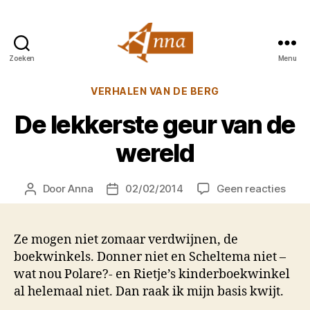
Zoeken
Menu
Anna
van
Categorieën
VERHALEN VAN DE BERG
Praag
De lekkerste geur van de
wereld
op
Door
Anna
02/02/2014
Geen reacties
Berichtauteur
Berichtdatum
De
lekke
geur
Ze mogen niet zomaar verdwijnen, de
van
boekwinkels. Donner niet en Scheltema niet –
de
wat nou Polare?- en Rietje’s kinderboekwinkel
were
al helemaal niet. Dan raak ik mijn basis kwijt.