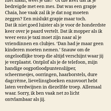
niet slaan, weet je dat?’ Of die keer dat ik je
bedreigde met een mes. Dat was een grapje
Chaia, hoe vaak zal ik je dat nog moeten
zeggen? Een mislukt grapje maar toch.
Dat ik niet goed luister als je voor de honderdste
keer over je paard vertelt. Dat ik mopper als ik
weer eens je taxi moet zijn naar al je
vriendinnen en clubjes. ‘Dan had je maar geen
kinderen moeten nemen.’ Snauw om de
ongelooflijke troep die altijd verschijnt waar jij
je verplaatst. Ontplof als je de telefoon, mijn
handige oogpotloodpuntenslijper,
scheermesjes, oorringen, haarborstels, dure
dagcrème, lievelinsgboeken enzovoort hebt
laten verdwijnen in diezelfde troep. Allemaal
waar. Sorry, ik ben vaak net zo licht
ontvlambaar als jij.