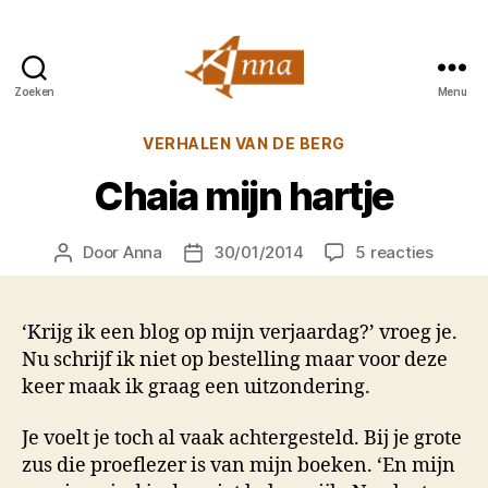
Zoeken
Menu
Anna
van
Categorieën
VERHALEN VAN DE BERG
Praag
Chaia mijn hartje
op
Door
Anna
30/01/2014
5 reacties
Berichtauteur
Berichtdatum
Chaia
mijn
hartje
‘Krijg ik een blog op mijn verjaardag?’ vroeg je.
Nu schrijf ik niet op bestelling maar voor deze
keer maak ik graag een uitzondering.
Je voelt je toch al vaak achtergesteld. Bij je grote
zus die proeflezer is van mijn boeken. ‘En mijn