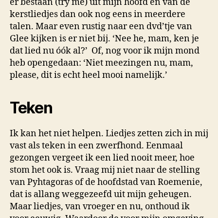
er bestaan (try me) uit mijn hoofd en van de
kerstliedjes dan ook nog eens in meerdere
talen. Maar even rustig naar een dvd’tje van
Glee kijken is er niet bij. ‘Nee he, mam, ken je
dat lied nu óók al?’ Of, nog voor ik mijn mond
heb opengedaan: ‘Niet meezingen nu, mam,
please, dit is echt heel mooi namelijk.’
Teken
Ik kan het niet helpen. Liedjes zetten zich in mij
vast als teken in een zwerfhond. Eenmaal
gezongen vergeet ik een lied nooit meer, hoe
stom het ook is. Vraag mij niet naar de stelling
van Pyhtagoras of de hoofdstad van Roemenie,
dat is allang weggezeefd uit mijn geheugen.
Maar liedjes, van vroeger en nu, onthoud ik