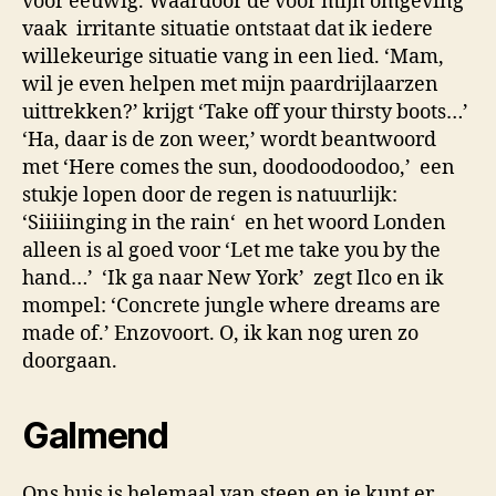
voor eeuwig. Waardoor de voor mijn omgeving
vaak irritante situatie ontstaat dat ik iedere
willekeurige situatie vang in een lied. ‘Mam,
wil je even helpen met mijn paardrijlaarzen
uittrekken?’ krijgt ‘Take off your thirsty boots…’
‘Ha, daar is de zon weer,’ wordt beantwoord
met ‘Here comes the sun, doodoodoodoo,’ een
stukje lopen door de regen is natuurlijk:
‘Siiiiinging in the rain‘ en het woord Londen
alleen is al goed voor ‘Let me take you by the
hand…’ ‘Ik ga naar New York’ zegt Ilco en ik
mompel: ‘Concrete jungle where dreams are
made of.’ Enzovoort. O, ik kan nog uren zo
doorgaan.
Galmend
Ons huis is helemaal van steen en je kunt er