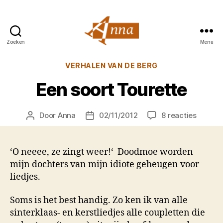
Zoeken
Menu
Anna
van
Categorieën
VERHALEN VAN DE BERG
Praag
Een soort Tourette
op
Door
Anna
02/11/2012
8 reacties
Berichtauteur
Berichtdatum
Een
soort
Tourett
‘O neeee, ze zingt weer!‘ Doodmoe worden
mijn dochters van mijn idiote geheugen voor
liedjes.
Soms is het best handig. Zo ken ik van alle
sinterklaas- en kerstliedjes alle coupletten die