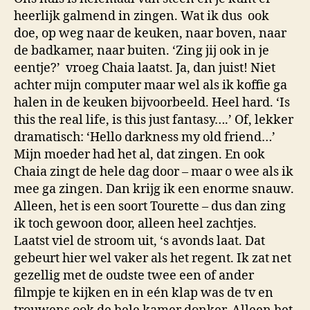
heerlijk galmend in zingen. Wat ik dus ook
doe, op weg naar de keuken, naar boven, naar
de badkamer, naar buiten. ‘Zing jij ook in je
eentje?’ vroeg Chaia laatst. Ja, dan juist! Niet
achter mijn computer maar wel als ik koffie ga
halen in de keuken bijvoorbeeld. Heel hard. ‘Is
this the real life, is this just fantasy….’ Of, lekker
dramatisch: ‘Hello darkness my old friend…’
Mijn moeder had het al, dat zingen. En ook
Chaia zingt de hele dag door – maar o wee als ik
mee ga zingen. Dan krijg ik een enorme snauw.
Alleen, het is een soort Tourette – dus dan zing
ik toch gewoon door, alleen heel zachtjes.
Laatst viel de stroom uit, ‘s avonds laat. Dat
gebeurt hier wel vaker als het regent. Ik zat net
gezellig met de oudste twee een of ander
filmpje te kijken en in eén klap was de tv en