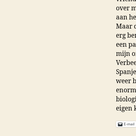
over m
aan he
Maar d
erg be
een paa
mijn o
Verbee
Spanje
weer b
enorm 
biolog
eigen 
E-mail