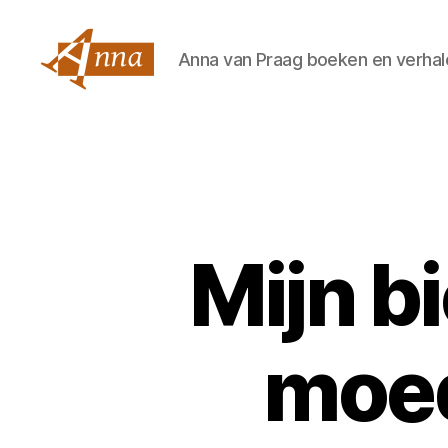
Anna van Praag boeken en verhal
Anna
van
Praag
Mijn b
moed