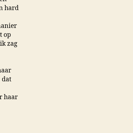
n hard
manier
t op
 ik zag
maar
 dat
r haar