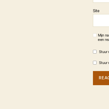
Site
Mijn n
een rea
Stuur 
Stuur 