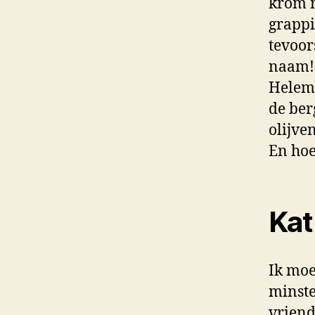
krom m
grappi
tevoor
naam!!
Helema
de berg
olijve
En hoe
Kat
Ik moe
minste
vriend