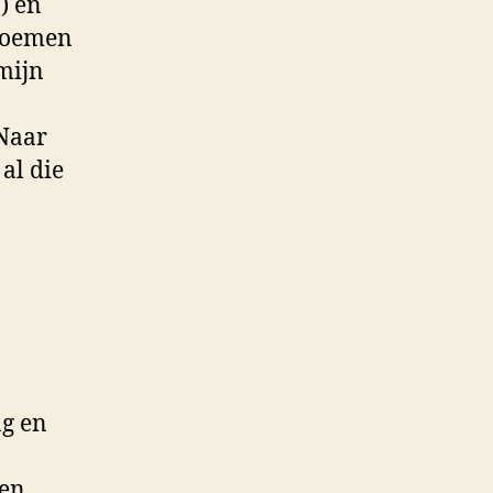
) en
bloemen
mijn
 Naar
 al die
ag en
een