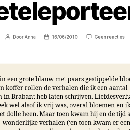
eteleportee
op
Door
Anna
16/06/2010
Geen reacties
Berichtauteur
Berichtdatum
Mi
bi
Ch
mo
we
t in een grote blauw met paars gestippelde bl
zo
ge
jn koffer rollen de verhalen die ik een aantal
n in Brabant heb laten schrijven. Liefdesverh
leek wel alsof ik vrij was, overal bloemen en i
et dolle heen. Maar toen kwam hij en de tijd 
), wonderlijke verhalen (‘en toen kwam er ee