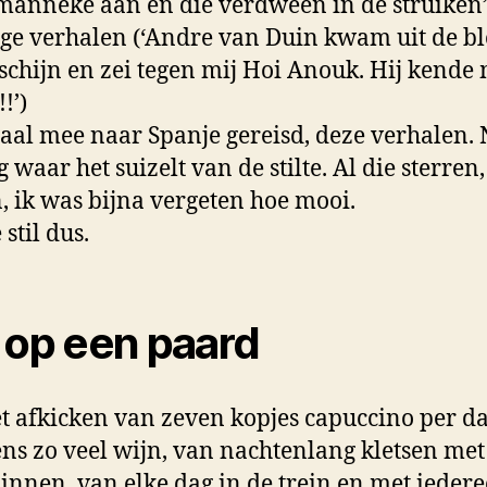
anneke aan en die verdween in de struiken’
ge verhalen (‘Andre van Duin kwam uit de 
schijn en zei tegen mij Hoi Anouk. Hij kende 
!’)
al mee naar Spanje gereisd, deze verhalen.
 waar het suizelt van de stilte. Al die sterren,
n, ik was bijna vergeten hoe mooi.
 stil dus.
 op een paard
t afkicken van zeven kopjes capuccino per d
ns zo veel wijn, van nachtenlang kletsen met
innen, van elke dag in de trein en met ieder