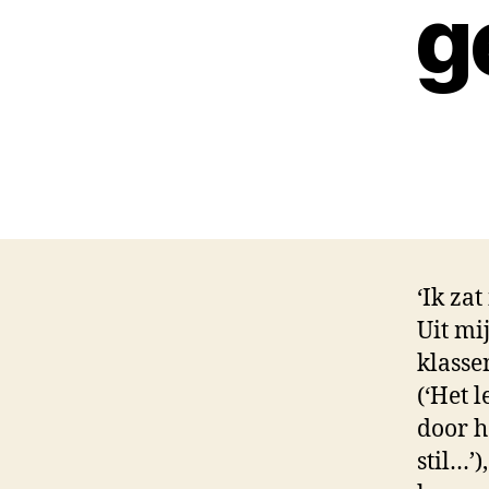
g
‘Ik za
Uit mi
klasse
(‘Het 
door h
stil…’