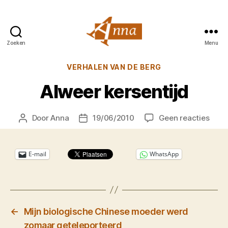
Zoeken
Menu
Anna
van
Categorieën
VERHALEN VAN DE BERG
Praag
Alweer kersentijd
op
Door
Anna
19/06/2010
Geen reacties
Berichtauteur
Berichtdatum
Alwe
kerse
E-mail
WhatsApp
←
Mijn biologische Chinese moeder werd
zomaar geteleporteerd