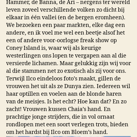
Hammer, de Banna, de Ari – nergens ter wereld
leven zoveel verschillende volken zo dicht bij
elkaar in één vallei (en de bergen eromheen).
We bezoeken een paar markten, elke dag een
andere, en ik voel me wel een beetje alsof het
een of andere voor-oorlogse freak show op
Coney Island is, waar wij als keurige
westerlingen ons lopen te vergapen aan al die
versierde lichamen. Maar gelukkig zijn wij voor
al die stammen net zo exotisch als zij voor ons.
Terwijl Ilco eindeloos foto’s maakt, gillen de
vrouwen het uit als ze Dunya zien. Iedereen wil
haar optillen en voelen aan de blonde haren
van de meisjes. Is het echt? Hoe kan dat? En zo
zacht! Vrouwen kussen Chaia’s hand. En
prachtige jonge strijders, die in vol ornaat
rondlopen met een soort verlegen trots, bieden
om het hardst bij Ilco om Bloem’s hand.