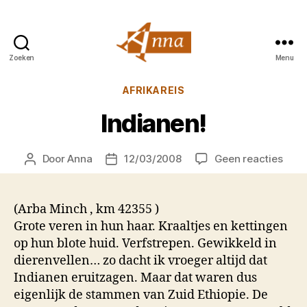
Zoeken
Menu
Anna
van
Categorieën
AFRIKAREIS
Praag
Indianen!
op
Door
Anna
12/03/2008
Geen reacties
Berichtauteur
Berichtdatum
India
(Arba Minch , km 42355 )
Grote veren in hun haar. Kraaltjes en kettingen
op hun blote huid. Verfstrepen. Gewikkeld in
dierenvellen… zo dacht ik vroeger altijd dat
Indianen eruitzagen. Maar dat waren dus
eigenlijk de stammen van Zuid Ethiopie. De