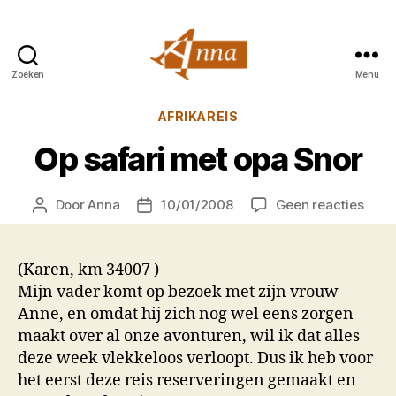
Zoeken
Menu
Anna
van
Categorieën
AFRIKAREIS
Praag
Op safari met opa Snor
op
Door
Anna
10/01/2008
Geen reacties
Berichtauteur
Berichtdatum
Op
safar
met
(Karen, km 34007 )
opa
Mijn vader komt op bezoek met zijn vrouw
Snor
Anne, en omdat hij zich nog wel eens zorgen
maakt over al onze avonturen, wil ik dat alles
deze week vlekkeloos verloopt. Dus ik heb voor
het eerst deze reis reserveringen gemaakt en