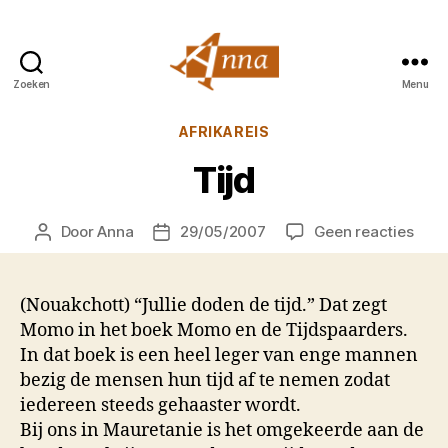
Zoeken
Menu
Anna
van
Categorieën
AFRIKAREIS
Praag
Tijd
op
Door
Anna
29/05/2007
Geen reacties
Berichtauteur
Berichtdatum
Tijd
(Nouakchott) “Jullie doden de tijd.” Dat zegt
Momo in het boek Momo en de Tijdspaarders.
In dat boek is een heel leger van enge mannen
bezig de mensen hun tijd af te nemen zodat
iedereen steeds gehaaster wordt.
Bij ons in Mauretanie is het omgekeerde aan de