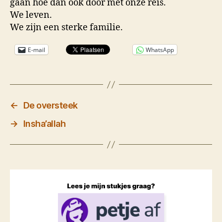
gaan hoe dan ook door met onze reis.
We leven.
We zijn een sterke familie.
E-mail
WhatsApp
←
De oversteek
→
Insha’allah