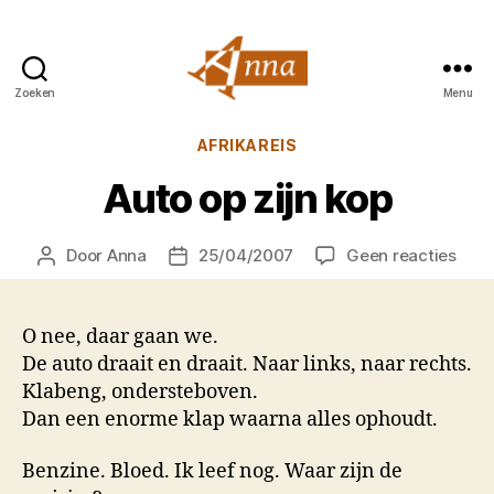
Zoeken
Menu
Anna
van
Categorieën
AFRIKAREIS
Praag
Auto op zijn kop
op
Door
Anna
25/04/2007
Geen reacties
Berichtauteur
Berichtdatum
Auto
op
zijn
O nee, daar gaan we.
kop
De auto draait en draait. Naar links, naar rechts.
Klabeng, ondersteboven.
Dan een enorme klap waarna alles ophoudt.
Benzine. Bloed. Ik leef nog. Waar zijn de