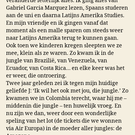
veranderde letterlijk alles. Ik ging alles van
Gabriel Garcia Marquez lezen, Spaans studeren
aan de uni en daarna Latijns Amerika Studies.
En mijn vriendje en ik gingen vanaf dat
moment als een malle sparen om steeds weer
naar Latijns Amerika terug te kunnen gaan.
Ook toen we kinderen kregen sleepten we ze
mee, klein als ze waren. Zo kwam ik in de
jungle van Brazilië, van Venezuela, van
Ecuador, van Costa Rica… en elke keer was het
er weer, die ontroering.
Twee jaar geleden zei ik tegen mijn huidige
geliefde J: ‘Ik wil het ook met jou, die jungle.’ Zo
kwamen we in Colombia terecht, waar hij me –
middenin die jungle – ten huwelijk vroeg. En
nu zijn we dan, weer door een wonderlijke
speling van het lot (de tickets die we wonnen
via Air Europa) in de moeder aller jungles: de