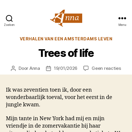
Zoeken
Menu
Anna
van
Categorieën
VERHALEN VAN EEN AMSTERDAMS LEVEN
Praag
Trees of life
op
Door
Anna
19/01/2026
Geen reacties
Berichtauteur
Berichtdatum
Tree
of
life
Ik was zeventien toen ik, door een
wonderbaarlijk toeval, voor het eerst in de
jungle kwam.
Mijn tante in New York had mij en mijn
vriendje in de zomervakantie bij haar