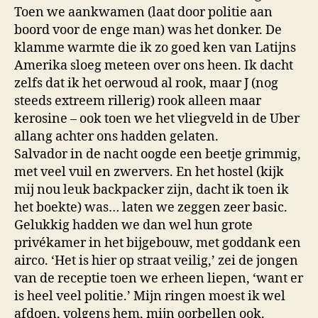
Toen we aankwamen (laat door politie aan
boord voor de enge man) was het donker. De
klamme warmte die ik zo goed ken van Latijns
Amerika sloeg meteen over ons heen. Ik dacht
zelfs dat ik het oerwoud al rook, maar J (nog
steeds extreem rillerig) rook alleen maar
kerosine – ook toen we het vliegveld in de Uber
allang achter ons hadden gelaten.
Salvador in de nacht oogde een beetje grimmig,
met veel vuil en zwervers. En het hostel (kijk
mij nou leuk backpacker zijn, dacht ik toen ik
het boekte) was… laten we zeggen zeer basic.
Gelukkig hadden we dan wel hun grote
privékamer in het bijgebouw, met goddank een
airco. ‘Het is hier op straat veilig,’ zei de jongen
van de receptie toen we erheen liepen, ‘want er
is heel veel politie.’ Mijn ringen moest ik wel
afdoen, volgens hem, mijn oorbellen ook.