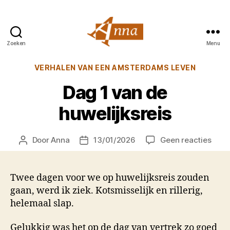
Zoeken
Menu
Anna
van
Categorieën
VERHALEN VAN EEN AMSTERDAMS LEVEN
Praag
Dag 1 van de
huwelijksreis
op
Door
Anna
13/01/2026
Geen reacties
Berichtauteur
Berichtdatum
Dag
1
van
Twee dagen voor we op huwelijksreis zouden
de
gaan, werd ik ziek. Kotsmisselijk en rillerig,
huwel
helemaal slap.
Gelukkig was het op de dag van vertrek zo goed