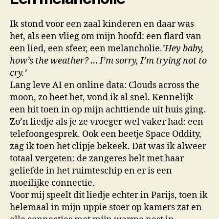
Ik stond voor een zaal kinderen en daar was
het, als een vlieg om mijn hoofd: een flard van
een lied, een sfeer, een melancholie.
’Hey baby,
how’s the weather? … I’m sorry, I’m trying not to
cry.’
Lang leve AI en online data: Clouds across the
moon, zo heet het, vond ik al snel. Kennelijk
een hit toen in op mijn achttiende uit huis ging.
Zo’n liedje als je ze vroeger wel vaker had: een
telefoongesprek. Ook een beetje Space Oddity,
zag ik toen het clipje bekeek. Dat was ik alweer
totaal vergeten: de zangeres belt met haar
geliefde in het ruimteschip en er is een
moeilijke connectie.
Voor mij speelt dit liedje echter in Parijs, toen ik
helemaal in mijn uppie stoer op kamers zat en