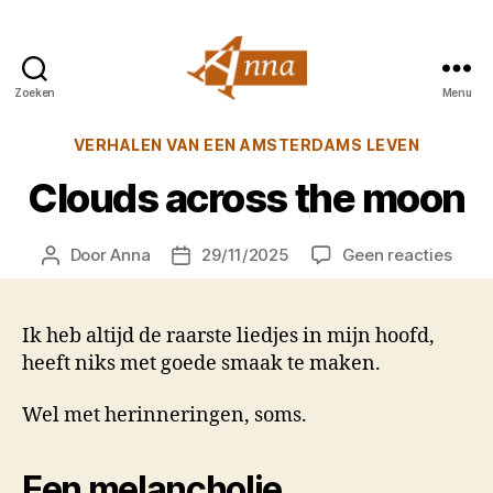
Zoeken
Menu
Anna
van
Categorieën
VERHALEN VAN EEN AMSTERDAMS LEVEN
Praag
Clouds across the moon
op
Door
Anna
29/11/2025
Geen reacties
Berichtauteur
Berichtdatum
Clou
acro
the
Ik heb altijd de raarste liedjes in mijn hoofd,
moo
heeft niks met goede smaak te maken.
Wel met herinneringen, soms.
Een melancholie