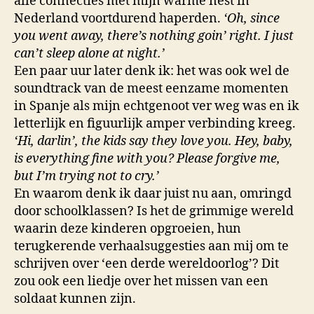
alle connecties met mijn warme nest in
Nederland voortdurend haperden.
‘Oh, since
you went away, there’s nothing goin’ right. I just
can’t sleep alone at night.’
Een paar uur later denk ik: het was ook wel de
soundtrack van de meest eenzame momenten
in Spanje als mijn echtgenoot ver weg was en ik
letterlijk en figuurlijk amper verbinding kreeg.
‘Hi, darlin’, the kids say they love you. Hey, baby,
is everything fine with you? Please forgive me,
but I’m trying not to cry.’
En waarom denk ik daar juist nu aan, omringd
door schoolklassen? Is het de grimmige wereld
waarin deze kinderen opgroeien, hun
terugkerende verhaalsuggesties aan mij om te
schrijven over ‘een derde wereldoorlog’? Dit
zou ook een liedje over het missen van een
soldaat kunnen zijn.