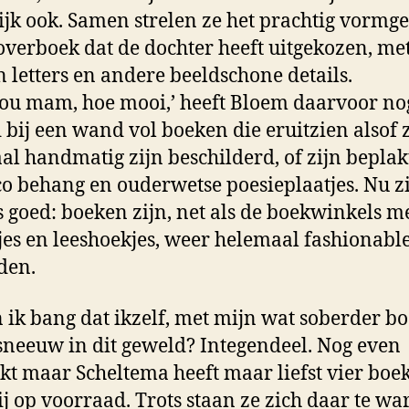
ijk ook. Samen strelen ze het prachtig vormg
verboek dat de dochter heeft uitgekozen, me
 letters en andere beeldschone details.
nou mam, hoe mooi,’ heeft Bloem daarvoor no
 bij een wand vol boeken die eruitzien alsof 
al handmatig zijn beschilderd, of zijn beplak
co behang en ouderwetse poesieplaatjes. Nu zi
s goed: boeken zijn, net als de boekwinkels m
tjes en leeshoekjes, weer helemaal fashionabl
den.
 ik bang dat ikzelf, met mijn wat soberder b
neeuw in dit geweld? Integendeel. Nog even
kt maar Scheltema heeft maar liefst vier boe
j op voorraad. Trots staan ze zich daar te w