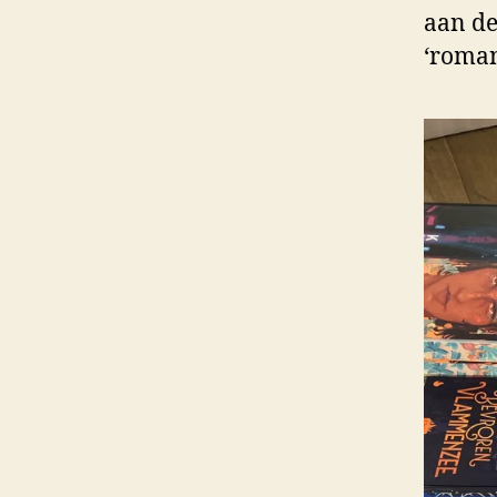
aan de
‘romant