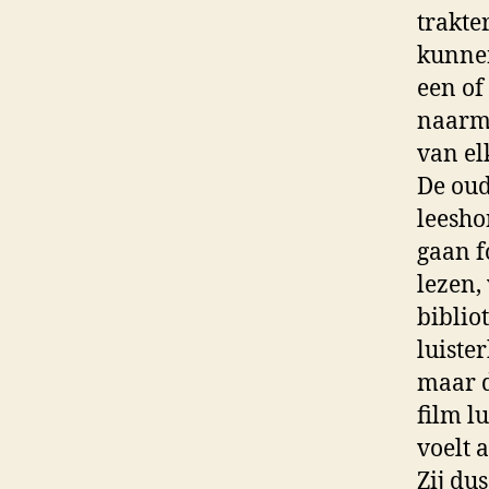
trakte
kunne
een of
naarma
van el
De oud
leesho
gaan f
lezen,
biblio
luiste
maar d
film lu
voelt a
Zij du