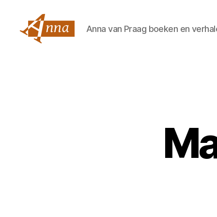
Anna van Praag boeken en verhal
Anna
van
Praag
Ma