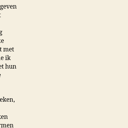
egeven
t
g
ze
t met
e ik
et hun
e
oeken,
ken
armen