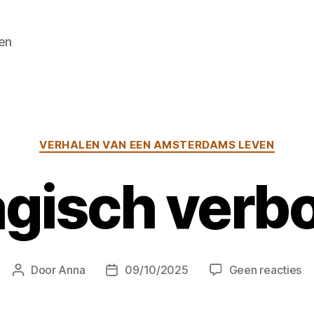
en
Categorieën
VERHALEN VAN EEN AMSTERDAMS LEVEN
gisch verb
o
Door
Anna
09/10/2025
Geen reacties
Berichtauteur
Berichtdatum
Ma
ve