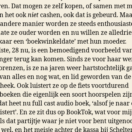
ren. Dat mogen ze zelf kopen, of samen met mi
n het ook
niet
cashen, ook dat is gebeurd. Ma
 andere manier worden ze steeds enthousiast
te ze ouder worden en nu willen ze alledrie
kaar een ‘boekwinkeldate’ met hun moeder.
ste, 28 nu, is een bemoedigend voorbeeld va
nger terug kan komen. Sinds ze voor haar wer
orenzen, is ze na jaren weer hartstochtelijk 
 van alles en nog wat, en lid geworden van de
theek. Ook luistert ze op de fiets voortdurend
rboeken die eigenlijk een soort hoorspelen zij
at heet nu full cast audio boek, ‘alsof je naar
istert’. En
ze
zit dus op BookTok, wat voor mij 
ls dat partijtje waar je niet voor bent uitgeno
s wel, en het meisje achter de kassa bij Schelt