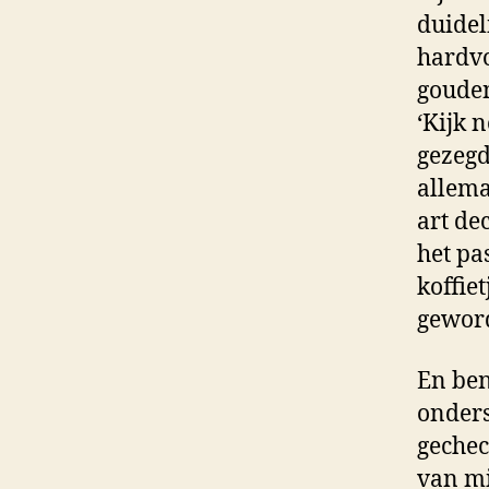
duidel
hardvo
gouden
‘Kijk 
gezegd
allema
art de
het pa
koffie
gewor
En ben
onders
gechec
van mi