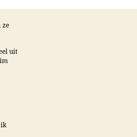
n ze
el uit
eim
 ik