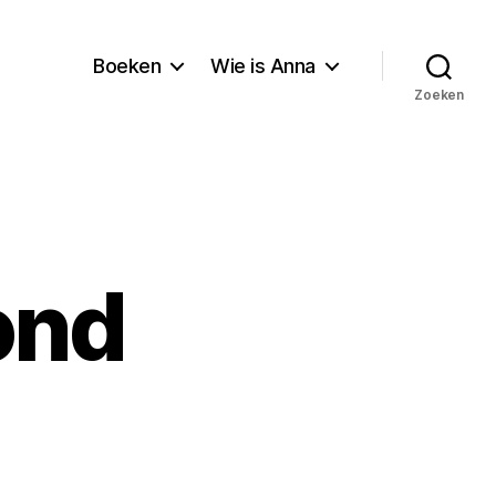
Boeken
Wie is Anna
Zoeken
ond
p
gisch
rbond