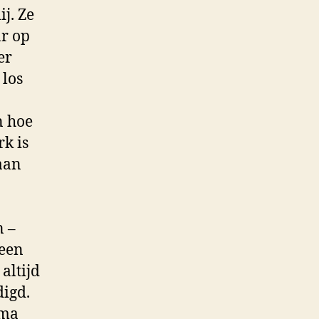
j. Ze
ar op
er
 los
n hoe
k is
gaan
n –
 een
altijd
digd.
ema