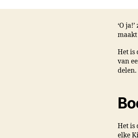
‘O ja!
maakt 
Het is
van ee
delen.
Bo
Het is
elke K