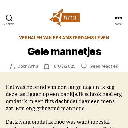
Zoeken
Menu
Anna
van
Categorieën
VERHALEN VAN EEN AMSTERDAMS LEVEN
Praag
Gele mannetjes
op
Door
Anna
16/03/2025
Geen reacties
Berichtauteur
Berichtdatum
Gele
mann
Het was het eind van een lange dag en ik zag
deze tas liggen op een bankje.Ik schrok heel erg
omdat ik in een flits dacht dat daar een mens
zat. Een eng grijnzend mannetje.
Dat kwam omdat ik moe was want meestal