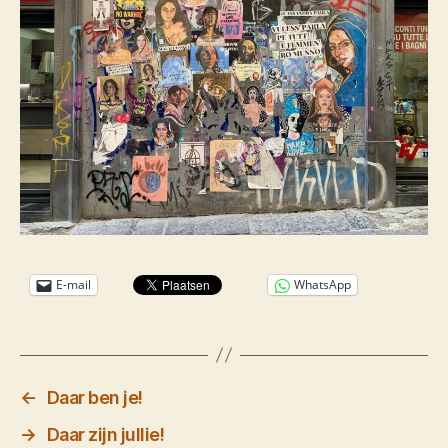
E-mail
WhatsApp
←
Daar ben je!
→
Daar zijn jullie!