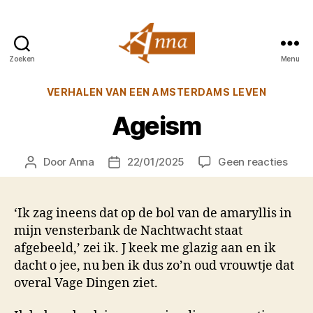
Zoeken
Menu
Anna
van
Categorieën
VERHALEN VAN EEN AMSTERDAMS LEVEN
Praag
Ageism
op
Door
Anna
22/01/2025
Geen reacties
Berichtauteur
Berichtdatum
Agei
‘Ik zag ineens dat op de bol van de amaryllis in
mijn vensterbank de Nachtwacht staat
afgebeeld,’ zei ik. J keek me glazig aan en ik
dacht o jee, nu ben ik dus zo’n oud vrouwtje dat
overal Vage Dingen ziet.