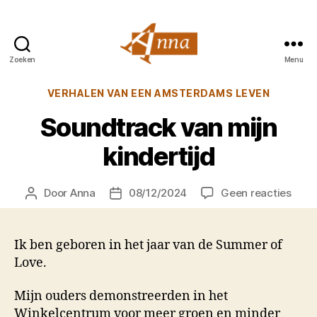
Zoeken
Menu
Anna
van
Categorieën
VERHALEN VAN EEN AMSTERDAMS LEVEN
Praag
Soundtrack van mijn
kindertijd
op
Door
Anna
08/12/2024
Geen reacties
Berichtauteur
Berichtdatum
Soun
van
mijn
Ik ben geboren in het jaar van de Summer of
kinde
Love.
Mijn ouders demonstreerden in het
Winkelcentrum voor meer groen en minder