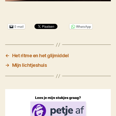
E-mail
WhatsApp
←
Het ritme en het glijmiddel
→
Mijn lichtjeshuis