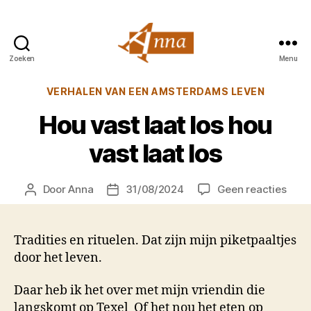
Zoeken
Menu
Anna
van
Categorieën
VERHALEN VAN EEN AMSTERDAMS LEVEN
Praag
Hou vast laat los hou
vast laat los
op
Door
Anna
31/08/2024
Geen reacties
Berichtauteur
Berichtdatum
Hou
vast
laat
Tradities en rituelen. Dat zijn mijn piketpaaltjes
los
door het leven.
hou
vast
Daar heb ik het over met mijn vriendin die
laat
langskomt op Texel
Of het nou het eten op
los