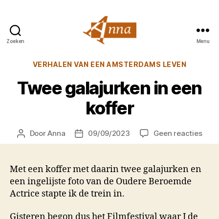
Zoeken
Menu
Anna
van
Categorieën
VERHALEN VAN EEN AMSTERDAMS LEVEN
Praag
Twee galajurken in een
koffer
op
Door
Anna
09/09/2023
Geen reacties
Berichtauteur
Berichtdatum
Twe
gala
in
Met een koffer met daarin twee galajurken en
een
een ingelijste foto van de Oudere Beroemde
koffe
Actrice stapte ik de trein in.
Gisteren begon dus het Filmfestival waar J de