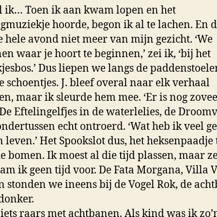
l ik… Toen ik aan kwam lopen en het
ngmuziekje hoorde, begon ik al te lachen. En d
e hele avond niet meer van mijn gezicht. ‘We
en waar je hoort te beginnen,’ zei ik, ‘bij het
jesbos.’ Dus liepen we langs de paddenstoele
e schoentjes. J. bleef overal naar elk verhaal
ren, maar ik sleurde hem mee. ‘Er is nog zovee
 De Eftelingelfjes in de waterlelies, de Droomv
ondertussen echt ontroerd. ‘Wat heb ik veel g
n leven.’ Het Spookslot dus, het heksenpaadje
e bomen. Ik moest al die tijd plassen, maar ze
am ik geen tijd voor. De Fata Morgana, Villa V
n stonden we ineens bij de Vogel Rok, de ach
 donker.
 iets raars met achtbanen. Als kind was ik zo’