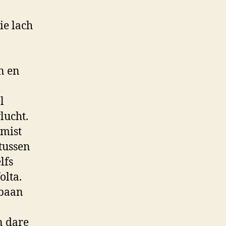
ie lach
n en
l
lucht.
emist
 tussen
lfs
olta.
tbaan
n dare