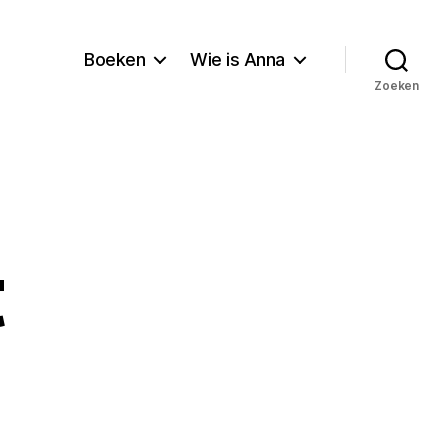
Boeken
Wie is Anna
Zoeken
t
p
el
mist