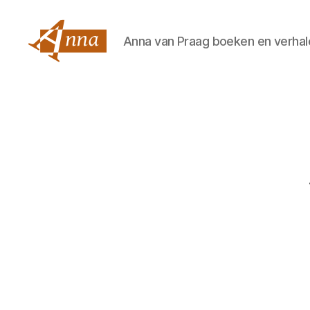
Anna van Praag boeken en verhal
Anna
van
Praag