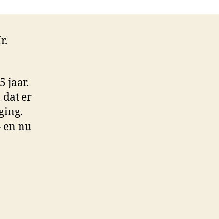
r.
5 jaar.
 dat er
ging.
 en nu