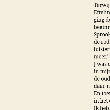
Terwij
Efteli
ging d
beginn
Sprook
de rod
luiste
meer.’
J was 
in mij
de oud
daar n
En toe
in het
Ik heb