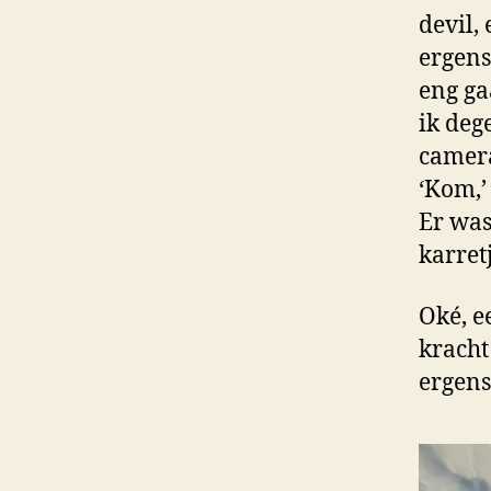
devil,
ergens
eng ga
ik deg
camer
‘Kom,’
Er was
karret
Oké, e
kracht
ergens,