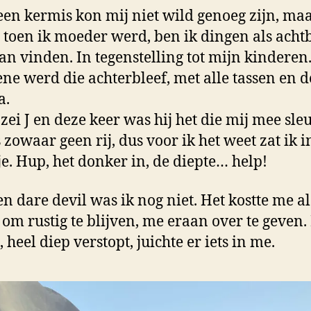
 een kermis kon mij niet wild genoeg zijn, ma
 toen ik moeder werd, ben ik dingen als ach
an vinden. In tegenstelling tot mijn kinderen
ene werd die achterbleef, met alle tassen en d
a.
 zei J en deze keer was hij het die mij mee sle
 zowaar geen rij, dus voor ik het weet zat ik i
je. Hup, het donker in, de diepte… help!
en dare devil was ik nog niet. Het kostte me a
 om rustig te blijven, me eraan over te geven
 heel diep verstopt, juichte er iets in me.