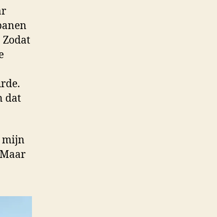
ar
tbanen
. Zodat
e
urde.
n dat
l mijn
. Maar