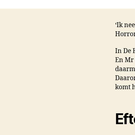
‘Ik ne
Horror
In De E
En Mr 
daarme
Daarom
komt h
Ef