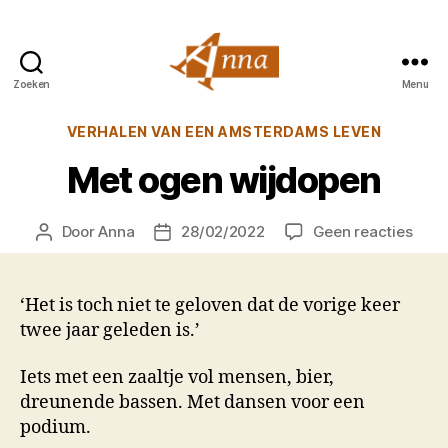
Zoeken
Menu
Anna
van
Categorieën
VERHALEN VAN EEN AMSTERDAMS LEVEN
Praag
Met ogen wijdopen
op
Door
Anna
28/02/2022
Geen reacties
Berichtauteur
Berichtdatum
Met
ogen
wijd
‘Het is toch niet te geloven dat de vorige keer
twee jaar geleden is.’
Iets met een zaaltje vol mensen, bier,
dreunende bassen. Met dansen voor een
podium.