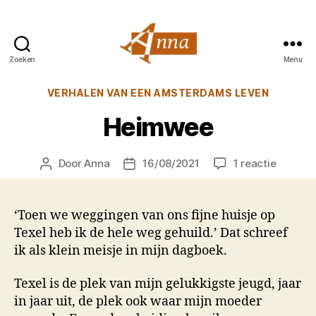
Zoeken
Menu
Anna
van
Categorieën
VERHALEN VAN EEN AMSTERDAMS LEVEN
Praag
Heimwee
op
Door
Anna
16/08/2021
1 reactie
Berichtauteur
Berichtdatum
Heimwe
‘Toen we weggingen van ons fijne huisje op
Texel heb ik de hele weg gehuild.’ Dat schreef
ik als klein meisje in mijn dagboek.
Texel is de plek van mijn gelukkigste jeugd, jaar
in jaar uit, de plek ook waar mijn moeder