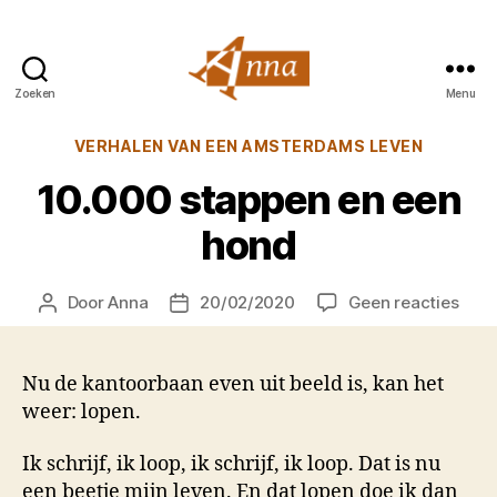
Zoeken
Menu
Anna
van
Categorieën
VERHALEN VAN EEN AMSTERDAMS LEVEN
Praag
10.000 stappen en een
hond
op
Door
Anna
20/02/2020
Geen reacties
Berichtauteur
Berichtdatum
10.0
stap
en
Nu de kantoorbaan even uit beeld is, kan het
een
weer: lopen.
hon
Ik schrijf, ik loop, ik schrijf, ik loop. Dat is nu
een beetje mijn leven. En dat lopen doe ik dan