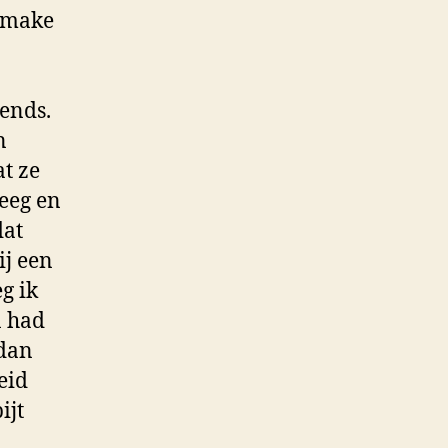
e make
vends.
n
at ze
leeg en
dat
ij een
g ik
n had
 dan
eid
ijt