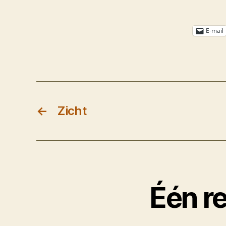
E-mail
←
Zicht
Één re