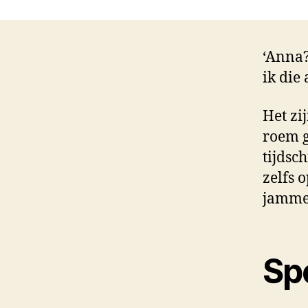
‘Anna?
ik die
Het zi
roem g
tijdsc
zelfs o
jamme
Sp