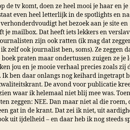
 op de tv komt, doen ze heel mooi je haar en j
staat even heel letterlijk in de spotlights en na
 verhonderdvoudigt het bezoek aan je site en
ft je mailbox. Dat heeft iets lekkers en versla
ournalisten zijn ook ratten (ik mag dat zegge
ik zelf ook journalist ben, soms). Ze zeggen d
e boek praten maar ondertussen zuigen ze je 
ken jou en je mooie verhaal precies zoals zij 
. Ik ben daar onlangs nog keihard ingetrapt b
kwaliteitskrant. De avond voor publicatie kree
e zien waar ik helemaal niet blij mee was. Toe
ten zeggen: NEE. Dan maar niet al die roem,
en gat in de krant. Dat zei ik niet, uit aardigh
ok uit ijdelheid – en daar heb ik nog steeds sp