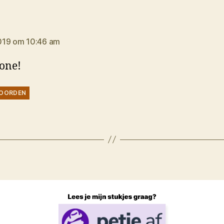
gt:
019 om 10:46 am
one!
OORDEN