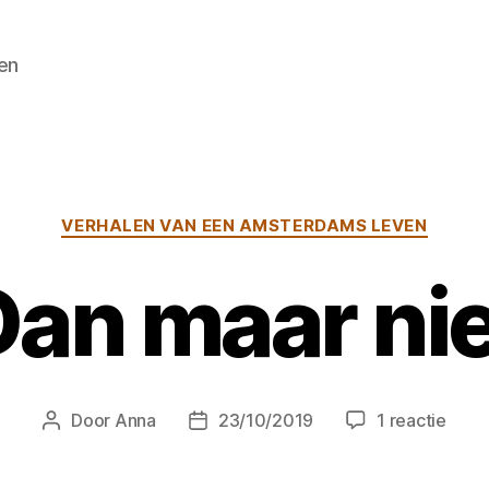
en
Categorieën
VERHALEN VAN EEN AMSTERDAMS LEVEN
Dan maar nie
op
Door
Anna
23/10/2019
1 reactie
Berichtauteur
Berichtdatum
Dan
maar