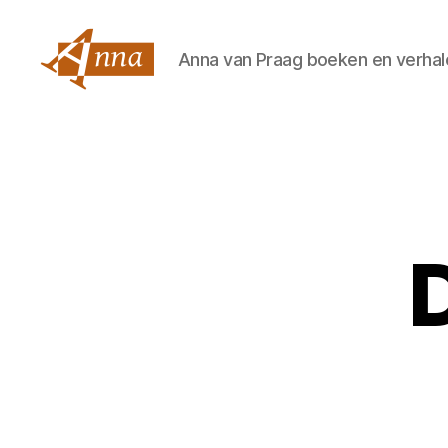
Anna van Praag boeken en verhal
Anna
van
Praag