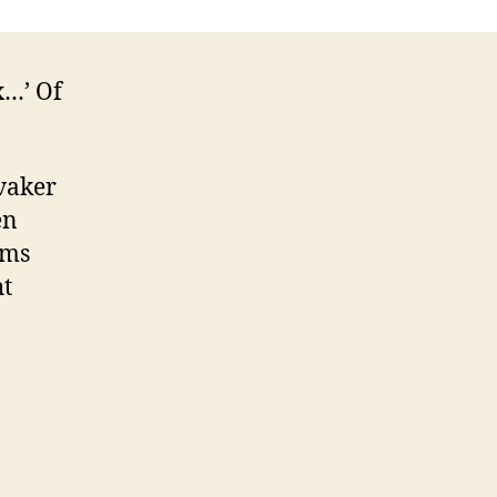
x…’ Of
 vaker
en
oms
ht