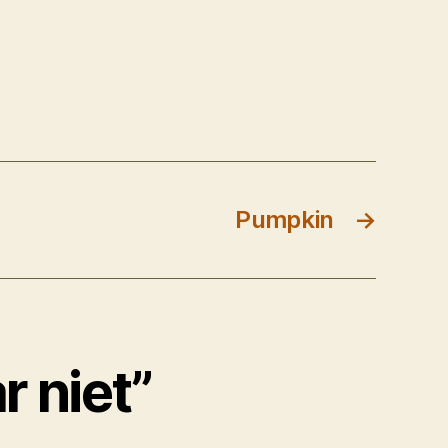
Pumpkin
→
r niet”