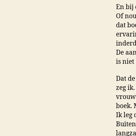
En bij
Of nou
dat bo
ervari
inderd
De aan
is nie
Dat de
zeg ik
vrouwe
boek. 
Ik leg
Buiten
langza