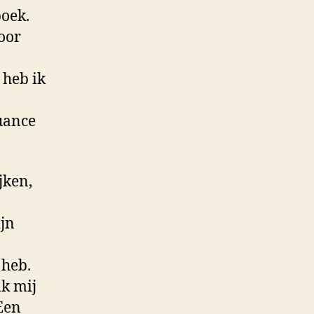
boek.
Door
 heb ik
nuance
jken,
ijn
 heb.
k mij
 Een