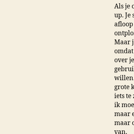
Als je
up. Je 
afloop
ontplo
Maar j
omdat 
over j
gebrui
willen
grote 
iets t
ik moe
maar e
maar o
van.