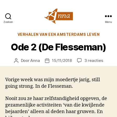
Zoeken
Menu
Anna
van
Categorieën
VERHALEN VAN EEN AMSTERDAMS LEVEN
Praag
Ode 2 (De Flesseman)
op
Door
Anna
15/11/2018
3 reacties
Berichtauteur
Berichtdatum
Ode
2
(De
Vorige week was mijn moedertje jarig, still
Flesse
going strong. In de Flesseman.
Nooit zou ze haar zelfstandigheid opgeven, de
gezamenlijke activiteiten ‘van die kwijlende
bejaarden’ alleen al deden haar gruwen. En