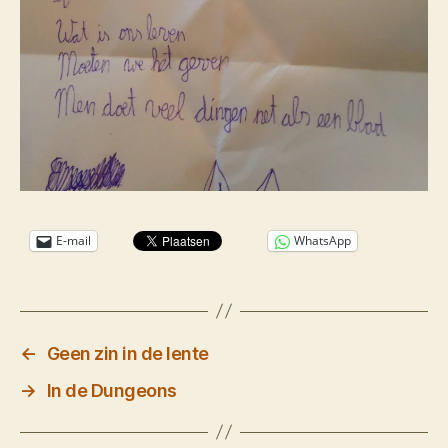
E-mail
WhatsApp
←
Geen zin in de lente
→
In de Dungeons