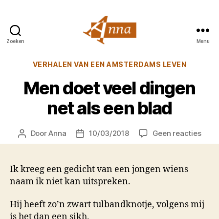
Zoeken
Menu
Anna
van
Categorieën
VERHALEN VAN EEN AMSTERDAMS LEVEN
Praag
Men doet veel dingen
net als een blad
op
Door
Anna
10/03/2018
Geen reacties
Berichtauteur
Berichtdatum
Men
doet
veel
Ik kreeg een gedicht van een jongen wiens
ding
naam ik niet kan uitspreken.
net
als
Hij heeft zo’n zwart tulbandknotje, volgens mij
een
is het dan een sikh.
blad