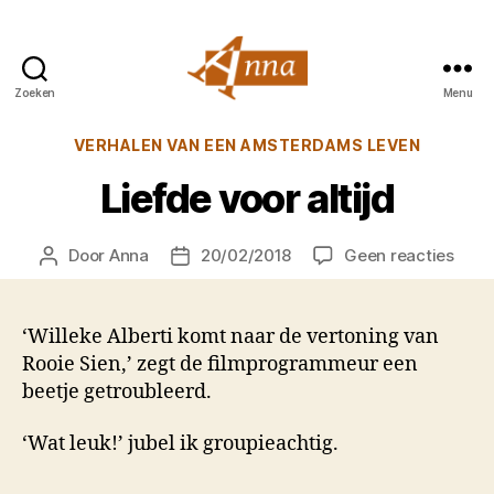
Zoeken
Menu
Anna
van
Categorieën
VERHALEN VAN EEN AMSTERDAMS LEVEN
Praag
Liefde voor altijd
op
Door
Anna
20/02/2018
Geen reacties
Berichtauteur
Berichtdatum
Lief
voor
altijd
‘Willeke Alberti komt naar de vertoning van
Rooie Sien,’ zegt de filmprogrammeur een
beetje getroubleerd.
‘Wat leuk!’ jubel ik groupieachtig.