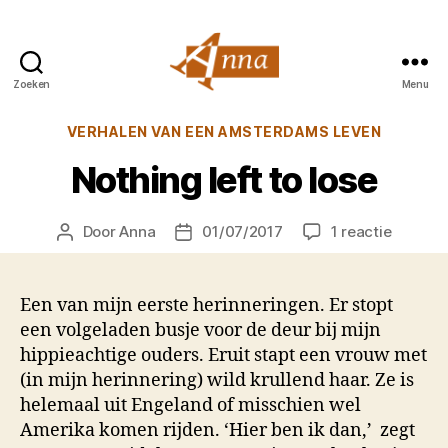
Zoeken
Menu
Anna
van
Categorieën
VERHALEN VAN EEN AMSTERDAMS LEVEN
Praag
Nothing left to lose
op
Door
Anna
01/07/2017
1 reactie
Berichtauteur
Berichtdatum
Nothing
left
to
Een van mijn eerste herinneringen. Er stopt
lose
een volgeladen busje voor de deur bij mijn
hippieachtige ouders. Eruit stapt een vrouw met
(in mijn herinnering) wild krullend haar. Ze is
helemaal uit Engeland of misschien wel
Amerika komen rijden. ‘Hier ben ik dan,’
zegt