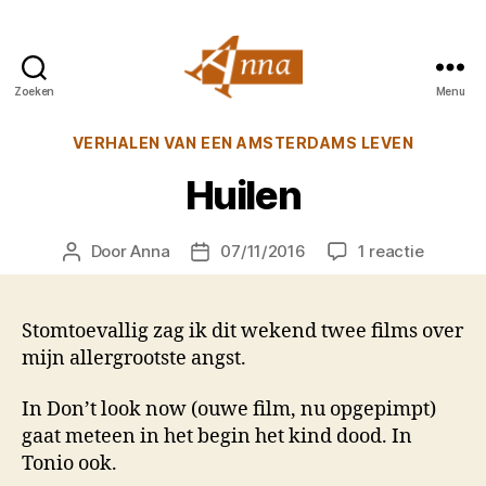
Zoeken
Menu
Anna
van
Categorieën
VERHALEN VAN EEN AMSTERDAMS LEVEN
Praag
Huilen
op
Door
Anna
07/11/2016
1 reactie
Berichtauteur
Berichtdatum
Huilen
Stomtoevallig zag ik dit wekend twee films over
mijn allergrootste angst.
In Don’t look now (ouwe film, nu opgepimpt)
gaat meteen in het begin het kind dood. In
Tonio ook.