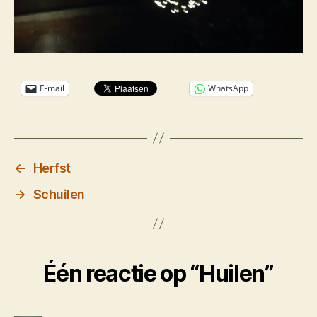
E-mail
WhatsApp
←
Herfst
→
Schuilen
Één reactie op “Huilen”