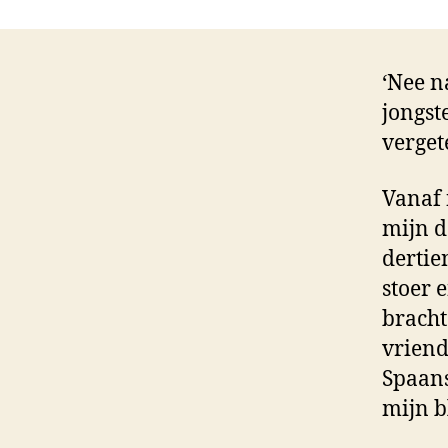
‘Nee n
jongste
verget
Vanaf 
mijn d
dertie
stoer 
bracht
vriend
Spaans
mijn b