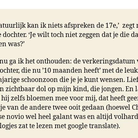
atuurlijk kan ik niets afspreken de 17e,’ zegt
 dochter. ‘Je wilt toch niet zeggen dat je die 
en was?’
nu ga ik het onthouden: de verkeringsdatum
ochter, die nu ’10 maanden heeft’ met de leuk
njarige schoonzoon die je je kunt wensen. Lie
en zichtbaar dol op mijn kind, die jongen. En l
 hij zelfs bloemen mee voor mij, dat heeft ge
je van de andere twee ooit gedaan (hoewel Ch
e novio wel heel galant was en altijd volhar
logjes zat te lezen met google translate).