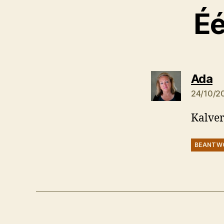
Éé
ze
Ada
24/10/2
Kalver
BEANTW