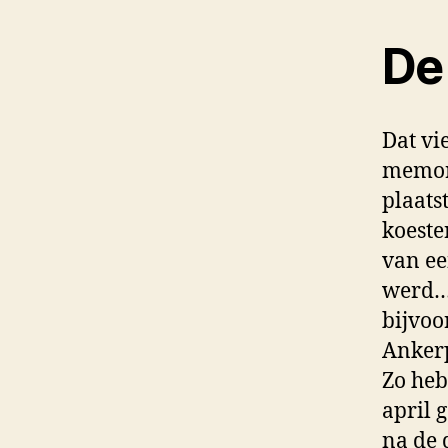
De 
Dat vi
memora
plaats
koeste
van ee
werd… 
bijvoo
Ankerp
Zo heb
april 
na de 