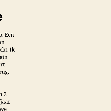
e
p. Een
an
cht. Ik
egin
rt
rug,
n 2
fjaar
 we