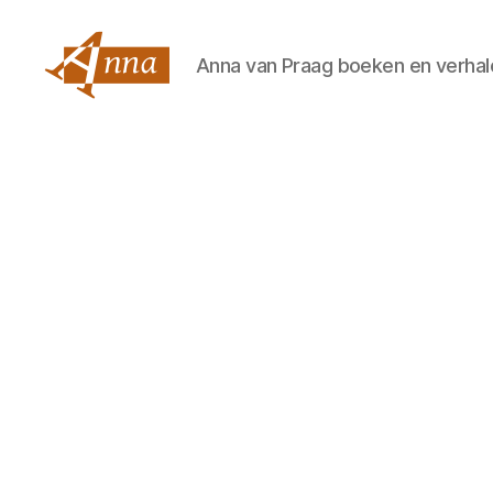
Anna van Praag boeken en verhal
Anna
van
Praag