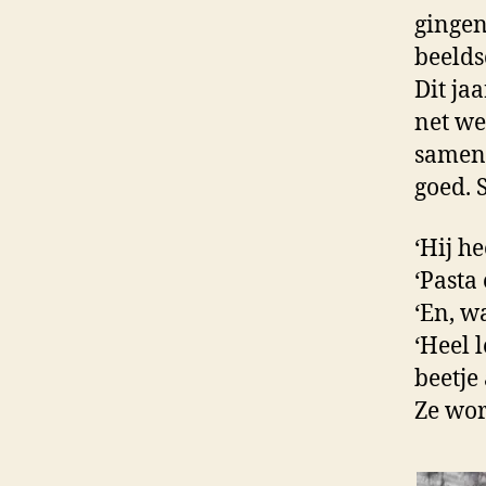
gingen
beelds
Dit ja
net we
samen 
goed. 
‘Hij h
‘Pasta 
‘En, w
‘Heel 
beetje
Ze wor