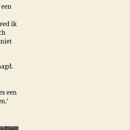
 een
eed ik
ch
 niet
aagd.
es een
n.’