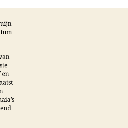
 mijn
datum
 van
ste
f en
aatst
en
aia’s
dend