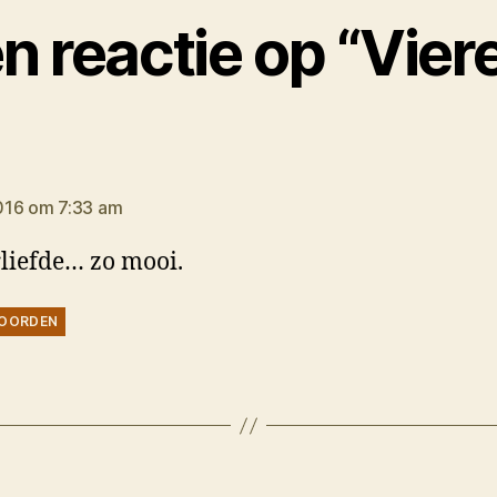
n reactie op “Vier
gt:
016 om 7:33 am
liefde… zo mooi.
OORDEN