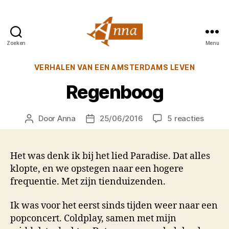
Zoeken
Menu
Anna
van
Categorieën
VERHALEN VAN EEN AMSTERDAMS LEVEN
Praag
Regenboog
op
Door
Anna
25/06/2016
5 reacties
Berichtauteur
Berichtdatum
Regen
Het was denk ik bij het lied Paradise. Dat alles
klopte, en we opstegen naar een hogere
frequentie. Met zijn tienduizenden.
Ik was voor het eerst sinds tijden weer naar een
popconcert. Coldplay, samen met mijn