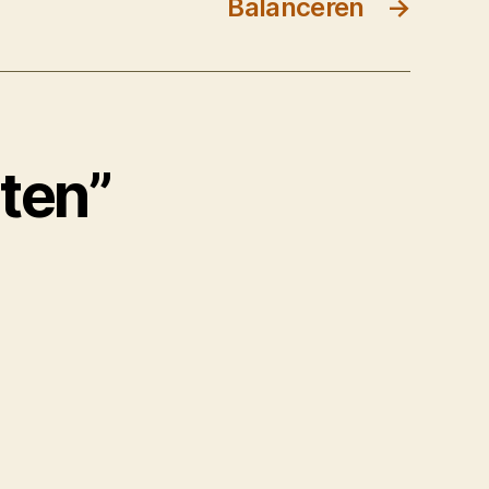
Balanceren
→
eten”