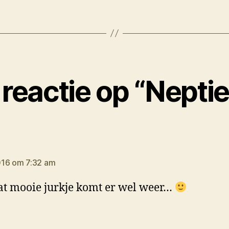
reactie op “Nepti
gt:
016 om 7:32 am
at mooie jurkje komt er wel weer…