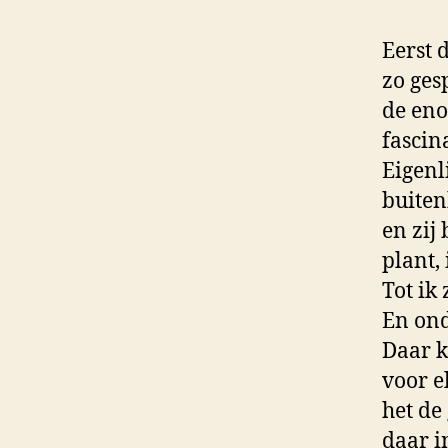
Eerst 
zo ges
de eno
fascin
Eigenl
buiten
en zij
plant,
Tot ik
En ond
Daar k
voor e
het de
daar i