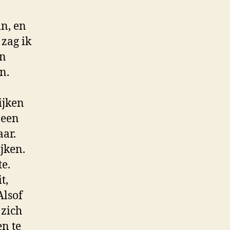
in, en
 zag ik
en
n.
ijken
 een
aar.
ijken.
e.
t,
Alsof
 zich
en te