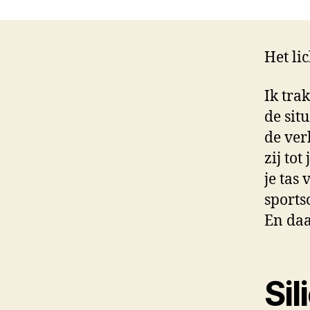
Het li
Ik tra
de situ
de ver
zij tot
je tas
sports
En daa
Si