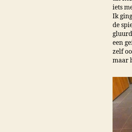
iets me
Ik gin
de spi
gluurd
een ge
zelf o
maar b