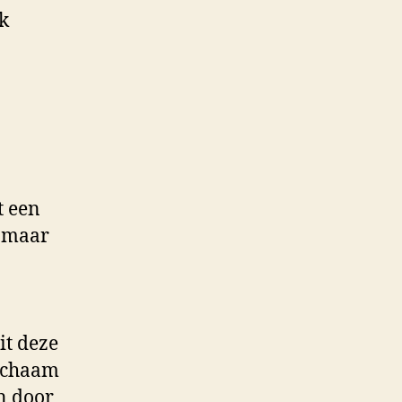
ik
t een
k maar
it deze
lichaam
n door