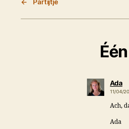
←
Partijtje
Één 
ze
Ada
11/04/2
Ach, d
Ada