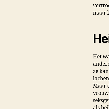
vertroe
maar k
He
Het wa
andere
ze kan
lachen 
Maar d
vrouwe
seksge
als he