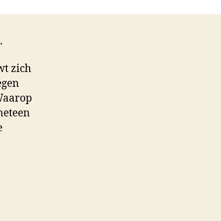
.
wt zich
tegen
 Waarop
 meteen
e