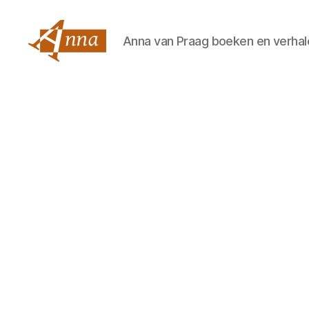
Anna van Praag boeken en verhal
Anna
van
Praag