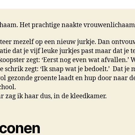
chaam. Het prachtige naakte vrouwenlichaam
kteer mezelf op een nieuw jurkje. Dan ontvou
atie dat je vijf leuke jurkjes past maar dat je 
koopster zegt: ‘Eerst nog even wat afvallen.’
 je schrik zegt: ‘Ik snap wat je bedoelt.’ Dat je
 vol gezonde groente laadt en hup door naar d
chool.
r zag ik haar dus, in de kleedkamer.
liconen