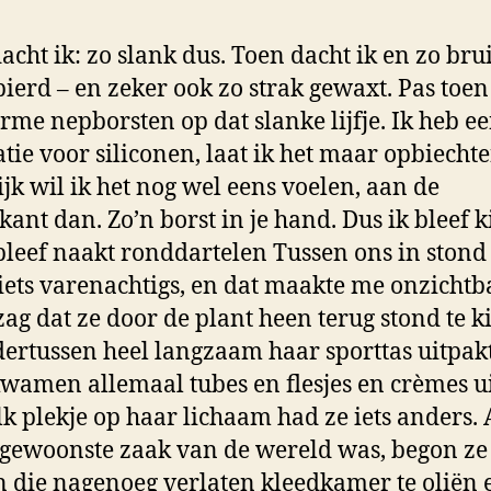
dacht ik: zo slank dus. Toen dacht ik en zo bru
pierd – en zeker ook zo strak gewaxt. Pas toen
rme nepborsten op dat slanke lijfje. Ik heb e
atie voor siliconen, laat ik het maar opbiechte
ijk wil ik het nog wel eens voelen, aan de
kant dan. Zo’n borst in je hand. Dus ik bleef k
 bleef naakt ronddartelen Tussen ons in stond
 iets varenachtigs, en dat maakte me onzichtb
 zag dat ze door de plant heen terug stond te k
ertussen heel langzaam haar sporttas uitpakt
wamen allemaal tubes en flesjes en crèmes ui
lk plekje op haar lichaam had ze iets anders. 
 gewoonste zaak van de wereld was, begon ze
n die nagenoeg verlaten kleedkamer te oliën 