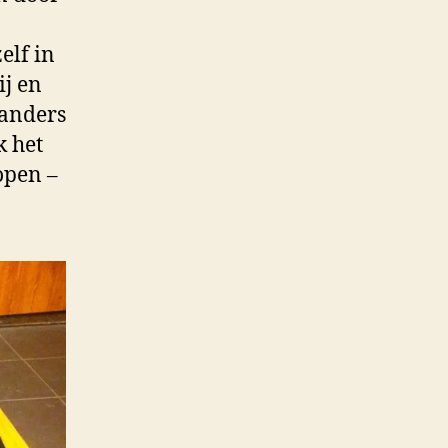
elf in
ij en
 anders
k het
 open –