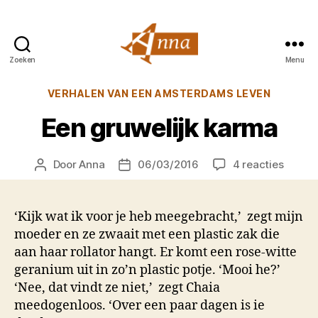
Zoeken
Menu
Anna
van
Categorieën
VERHALEN VAN EEN AMSTERDAMS LEVEN
Praag
Een gruwelijk karma
op
Door
Anna
06/03/2016
4 reacties
Berichtauteur
Berichtdatum
Een
gruweli
karma
‘Kijk wat ik voor je heb meegebracht,’ zegt mijn
moeder en ze zwaait met een plastic zak die
aan haar rollator hangt. Er komt een rose-witte
geranium uit in zo’n plastic potje. ‘Mooi he?’
‘Nee, dat vindt ze niet,’ zegt Chaia
meedogenloos. ‘Over een paar dagen is ie