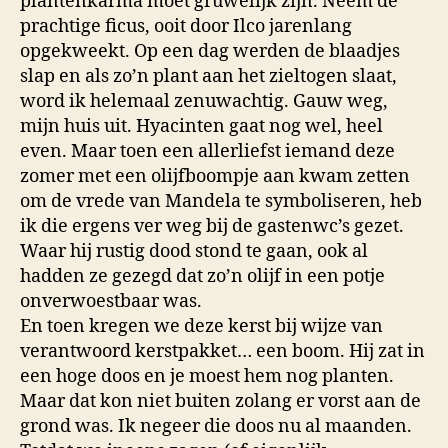
plantenkarma moet gruwelijk zijn. Neem de
prachtige ficus, ooit door Ilco jarenlang
opgekweekt. Op een dag werden de blaadjes
slap en als zo’n plant aan het zieltogen slaat,
word ik helemaal zenuwachtig. Gauw weg,
mijn huis uit. Hyacinten gaat nog wel, heel
even. Maar toen een allerliefst iemand deze
zomer met een olijfboompje aan kwam zetten
om de vrede van Mandela te symboliseren, heb
ik die ergens ver weg bij de gastenwc’s gezet.
Waar hij rustig dood stond te gaan, ook al
hadden ze gezegd dat zo’n olijf in een potje
onverwoestbaar was.
En toen kregen we deze kerst bij wijze van
verantwoord kerstpakket… een boom. Hij zat in
een hoge doos en je moest hem nog planten.
Maar dat kon niet buiten zolang er vorst aan de
grond was. Ik negeer die doos nu al maanden.