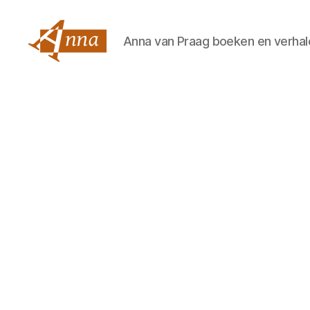
Anna van Praag boeken en verhal
Anna
van
Praag