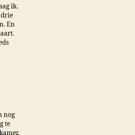
ag ik.
 drie
n. En
aart.
eds
en nog
g te
nkamer,