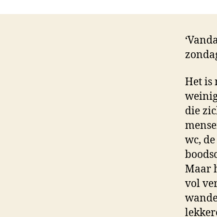
‘Vanda
zonda
Het is 
weinig
die zi
mensen
wc, de
boods
Maar h
vol ve
wandel
lekker