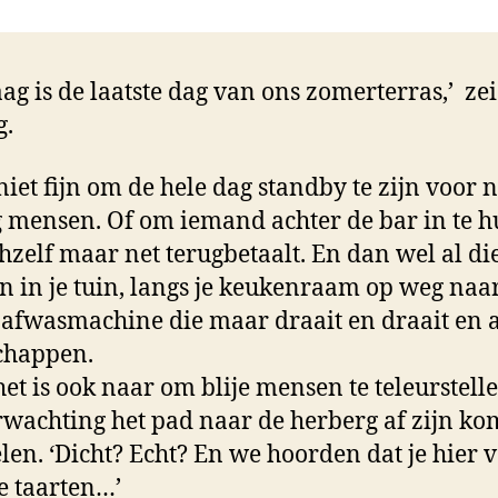
ag is de laatste dag van ons zomerterras,’ zei
g.
niet fijn om de hele dag standby te zijn voor n
 mensen. Of om iemand achter de bar in te 
chzelf maar net terugbetaalt. En dan wel al di
 in je tuin, langs je keukenraam op weg naa
 afwasmachine die maar draait en draait en a
chappen.
et is ook naar om blije mensen te teleurstell
rwachting het pad naar de herberg af zijn k
en. ‘Dicht? Echt? En we hoorden dat je hier 
e taarten…’