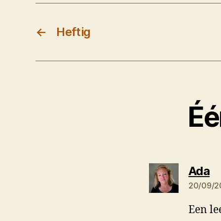
←
Heftig
Éé
ze
Ada
20/09/2
Een le