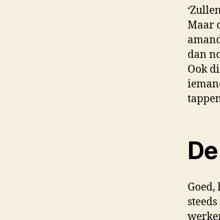
‘Zulle
Maar d
amande
dan no
Ook di
iemand
tappen
De
Goed, 
steeds
werken