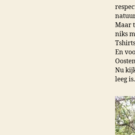
respec
natuur
Maar t
niks m
Tshirt
En voo
Oosten
Nu kij
leeg is.