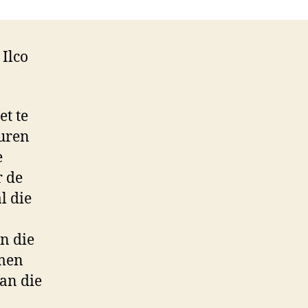
 Ilco
et te
huren
e
r de
l die
en die
omen
van die