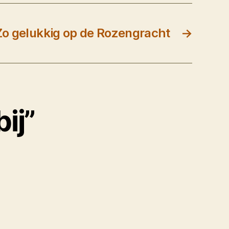
Zo gelukkig op de Rozengracht
→
ij”