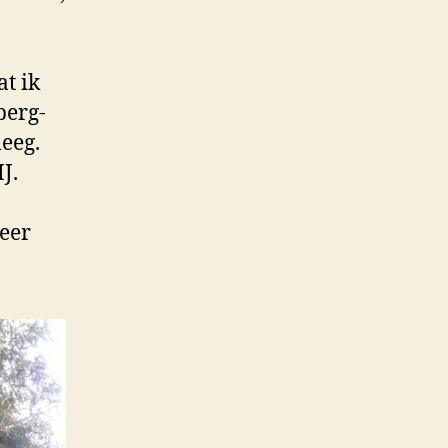
at ik
berg-
leeg.
J.
weer