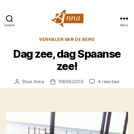
Zoeken
Menu
Anna
van
Categorieën
VERHALEN VAN DE BERG
Praag
Dag zee, dag Spaanse
zee!
op
Door
Anna
09/06/2015
4 reacties
Berichtauteur
Berichtdatum
Dag
zee,
dag
Spaan
zee!