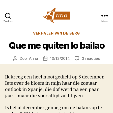
Zoeken
Menu
Anna
van
Categorieën
VERHALEN VAN DE BERG
Praag
Que me quiten lo bailao
op
Door
Anna
10/12/2014
3 reacties
Berichtauteur
Berichtdatum
Que
me
quiten
Ik kreeg een heel mooi gedicht op 5 december.
lo
Iets over de bloem in mijn haar die zomaar
bailao
ontlook in Spanje, die dof werd na een paar
jaar… maar die voor altijd zal blijven.
Is het al december genoeg om de balans op te