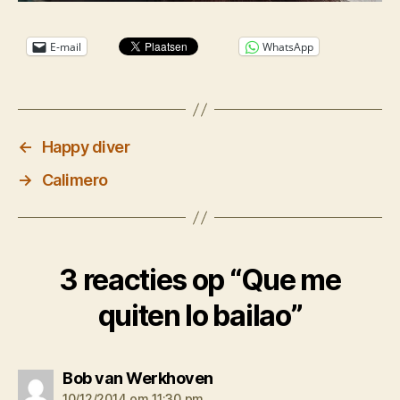
E-mail
WhatsApp
←
Happy diver
→
Calimero
3 reacties op “Que me
quiten lo bailao”
zegt:
Bob van Werkhoven
10/12/2014 om 11:30 pm