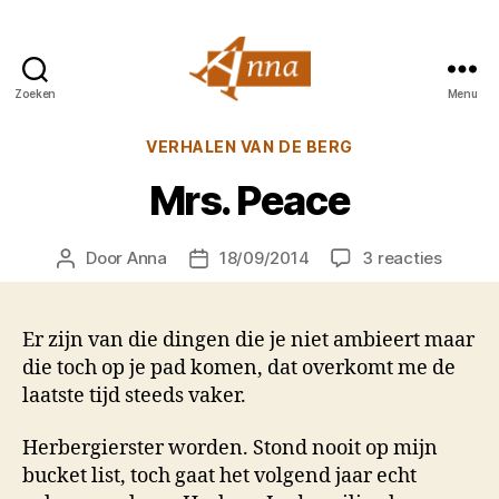
Zoeken
Menu
Anna
van
Categorieën
VERHALEN VAN DE BERG
Praag
Mrs. Peace
op
Door
Anna
18/09/2014
3 reacties
Berichtauteur
Berichtdatum
Mrs.
Peace
Er zijn van die dingen die je niet ambieert maar
die toch op je pad komen, dat overkomt me de
laatste tijd steeds vaker.
Herbergierster worden. Stond nooit op mijn
bucket list, toch gaat het volgend jaar echt