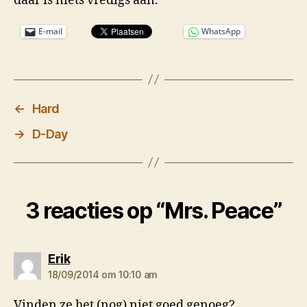
daar is niets vredigs aan.
E-mail
WhatsApp
←
Hard
→
D-Day
3 reacties op “Mrs. Peace”
zegt:
Erik
18/09/2014 om 10:10 am
Vinden ze het (nog) niet goed genoeg?