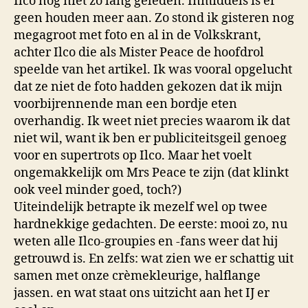
Ilco nog niet zo lang geleden. Inmiddels is er
geen houden meer aan. Zo stond ik gisteren nog
megagroot met foto en al in de Volkskrant,
achter Ilco die als Mister Peace de hoofdrol
speelde van het artikel. Ik was vooral opgelucht
dat ze niet de foto hadden gekozen dat ik mijn
voorbijrennende man een bordje eten
overhandig. Ik weet niet precies waarom ik dat
niet wil, want ik ben er publiciteitsgeil genoeg
voor en supertrots op Ilco. Maar het voelt
ongemakkelijk om Mrs Peace te zijn (dat klinkt
ook veel minder goed, toch?)
Uiteindelijk betrapte ik mezelf wel op twee
hardnekkige gedachten. De eerste: mooi zo, nu
weten alle Ilco-groupies en -fans weer dat hij
getrouwd is. En zelfs: wat zien we er schattig uit
samen met onze crèmekleurige, halflange
jassen. en wat staat ons uitzicht aan het IJ er